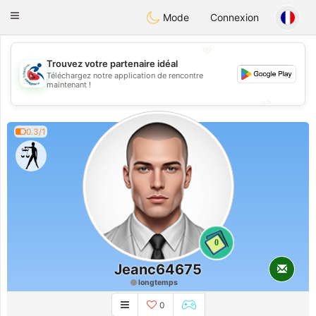
Handi Space
Toggle
Mode
Connexion
navigation
💖
Trouvez votre partenaire idéal
Téléchargez notre application de rencontre
💖
maintenant !
💕
💕
0.3/1
0
Jeanc64675
longtemps
0