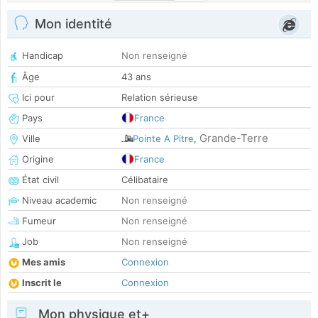
Mon identité
Handicap
Non renseigné
Âge
43 ans
Ici pour
Relation sérieuse
Pays
France
Grande-Terre
Ville
Pointe A Pitre
,
Origine
France
État civil
Célibataire
Niveau academic
Non renseigné
Fumeur
Non renseigné
Job
Non renseigné
Mes amis
Connexion
Inscrit le
Connexion
Mon physique et+