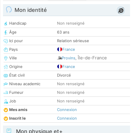
Mon identité
Handicap
Non renseigné
Âge
63 ans
Ici pour
Relation sérieuse
Pays
France
Île-de-France
Ville
Provins
,
Origine
France
État civil
Divorcé
Niveau academic
Non renseigné
Fumeur
Non renseigné
Job
Non renseigné
Mes amis
Connexion
Inscrit le
Connexion
Mon physique et+