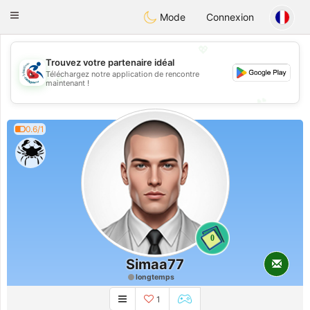
Handi Space
Toggle
Mode
Connexion
navigation
💖
Trouvez votre partenaire idéal
Téléchargez notre application de rencontre
💖
maintenant !
💕
💕
0.6/1
0
Simaa77
longtemps
1