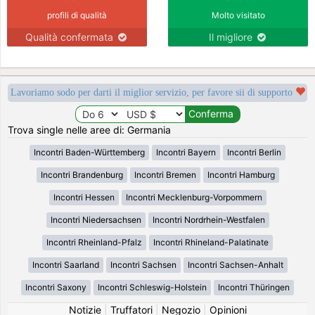
profili di qualità
Molto visitato
Qualità confermata
Il migliore
Lavoriamo sodo per darti il miglior servizio, per favore sii di supporto
Trova single nelle aree di: Germania
Incontri Baden-Württemberg
Incontri Bayern
Incontri Berlin
Incontri Brandenburg
Incontri Bremen
Incontri Hamburg
Incontri Hessen
Incontri Mecklenburg-Vorpommern
Incontri Niedersachsen
Incontri Nordrhein-Westfalen
Incontri Rheinland-Pfalz
Incontri Rhineland-Palatinate
Incontri Saarland
Incontri Sachsen
Incontri Sachsen-Anhalt
Incontri Saxony
Incontri Schleswig-Holstein
Incontri Thüringen
Notizie
|
Truffatori
|
Negozio
|
Opinioni