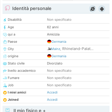
Identità personale
Disabilità
Non specificato
Age
62 anni
qui a
Amicizia
Paese
Germania
Rhineland-Palat...
City
Mainz
,
origine
Germania
Stato civile
Divorziato
livello accademico
Non specificato
Fumare
Non specificato
Job
Non specificato
I miei amici
Accedi
Joined
Accedi
Il mio fisico e +