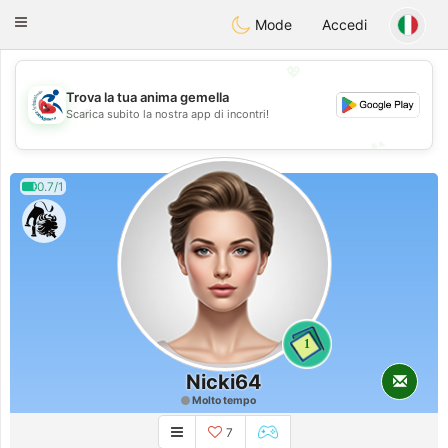
Handi Space
Toggle
Mode
Accedi
navigation
💖
Trova la tua anima gemella
💖
Scarica subito la nostra app di incontri!
💕
💕
0.7/1
1
Nicki64
Molto tempo
7