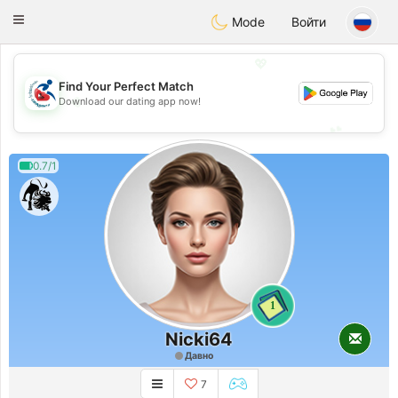
Handi Space
Toggle
Mode
Войти
navigation
💖
Find Your Perfect Match
💖
Download our dating app now!
💕
💕
0.7/1
1
Nicki64
Давно
7