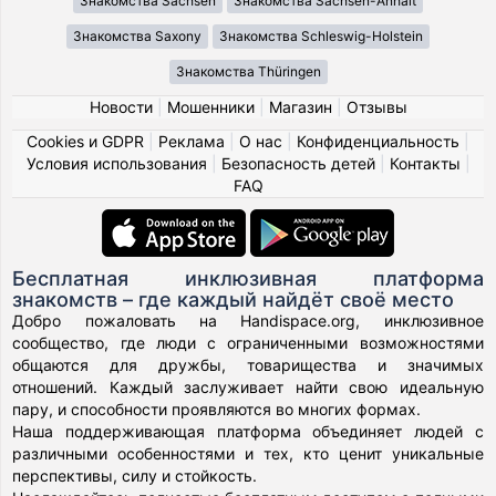
Знакомства Sachsen
Знакомства Sachsen-Anhalt
Знакомства Saxony
Знакомства Schleswig-Holstein
Знакомства Thüringen
Новости
|
Мошенники
|
Магазин
|
Отзывы
Cookies и GDPR
|
Реклама
|
О нас
|
Конфиденциальность
|
Условия использования
|
Безопасность детей
|
Контакты
|
FAQ
Бесплатная инклюзивная платформа
знакомств – где каждый найдёт своё место
Добро пожаловать на Handispace.org, инклюзивное
сообщество, где люди с ограниченными возможностями
общаются для дружбы, товарищества и значимых
отношений. Каждый заслуживает найти свою идеальную
пару, и способности проявляются во многих формах.
Наша поддерживающая платформа объединяет людей с
различными особенностями и тех, кто ценит уникальные
перспективы, силу и стойкость.