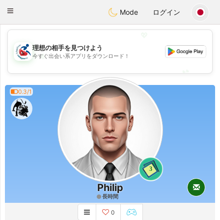
Handi Space
Toggle
Mode
ログイン
navigation
💖
理想の相手を見つけよう
💖
今すぐ出会い系アプリをダウンロード！
💕
💕
0.3/1
3
Philip
長時間
0