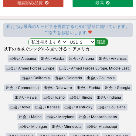
確認済み品質
最高
私たちは最高のサービスを提供するために懸命に働いています。
ご協力をお願いします
以下の地域でシングルを見つける： アメリカ
出会い Alabama
出会い Alaska
出会い Arizona
出会い Arkansas
出会い Armed Forces Europe
出会い Armed Forces Europe, Middle East,
出会い California
出会い Colorado
出会い Columbia
出会い Connecticut
出会い Delaware
出会い Florida
出会い Georgia
出会い Hawaii
出会い Idaho
出会い Illinois
出会い Indiana
出会い Iowa
出会い Kansas
出会い Kentucky
出会い Louisiana
出会い Maine
出会い Maryland
出会い Massachusetts
出会い Michigan
出会い Minnesota
出会い Mississippi