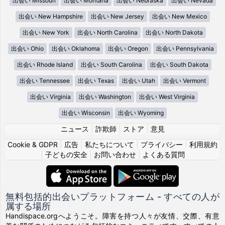
出会い Missouri
出会い Montana
出会い Nebraska
出会い Nevada
出会い New Hampshire
出会い New Jersey
出会い New Mexico
出会い New York
出会い North Carolina
出会い North Dakota
出会い Ohio
出会い Oklahoma
出会い Oregon
出会い Pennsylvania
出会い Rhode Island
出会い South Carolina
出会い South Dakota
出会い Tennessee
出会い Texas
出会い Utah
出会い Vermont
出会い Virginia
出会い Washington
出会い West Virginia
出会い Wisconsin
出会い Wyoming
ニュース
|
詐欺師
|
ストア
|
意見
Cookie & GDPR
|
広告
|
私たちについて
|
プライバシー
|
利用規約
|
子どもの安全
|
お問い合わせ
|
よくある質問
無料包括的出会いプラットフォーム - すべての人が
属する場所
Handispace.orgへようこそ。障害を持つ人々が友情、交際、有意