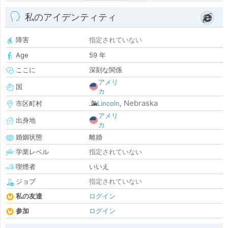
私のアイデンティティ
障害
指定されていない
Age
59 年
ここに
深刻な関係
アメリ
国
カ
Nebraska
市区町村
Lincoln
,
アメリ
出身地
カ
婚姻状態
離婚
学業レベル
指定されていない
喫煙者
いいえ
ジョブ
指定されていない
私の友達
ログイン
参加
ログイン