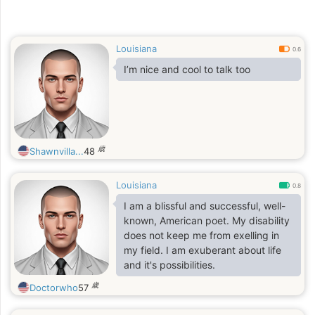
Louisiana
0.6
I’m nice and cool to talk too
歳
Shawnvilla...
48
Louisiana
0.8
I am a blissful and successful, well-
known, American poet. My disability
does not keep me from exelling in
my field. I am exuberant about life
and it's possibilities.
歳
Doctorwho
57