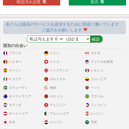
確認済み品質
最高
私たちは最高のサービスを提供するために懸命に働いています。
ご協力をお願いします
国別の出会い
フランス
ドイツ
カナダ
ベルギー
スイス
アメリカ合衆国
スペイン
イングランド
メキシコ
イタリア
ポルトガル
コロンビア
スウェーデン
無効
ペット
オーストラリア
モロッコ
ブラジル
オランダ
チュニジア
フィリピン
オーストリア
アルジェリア
レバノン
日本
エジプト
湾岸