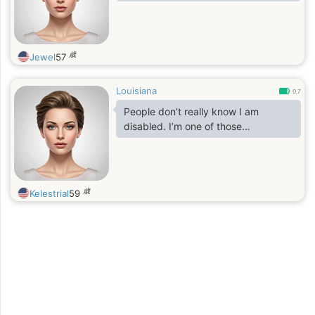
歳
Jewel
57
Louisiana
0.7
People don’t really know I am
disabled. I’m one of those…
歳
Kelestrial
59