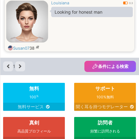
Louisiana
0.3
Looking for honest man
歳
Susan07
38
1
条件による検索
無料
サポート
%
100
100%無料
無料サービス
聞く耳を持つモデレーター
真剣
訪問者
高品質プロフィール
頻繁に訪問される