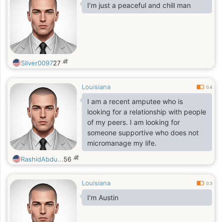
I’m just a peaceful and chill man
歳
Silver0097
27
Louisiana
0.4
I am a recent amputee who is
looking for a relationship with people
of my peers. I am looking for
someone supportive who does not
micromanage my life.
歳
RashidAbdu...
56
Louisiana
0.3
I’m Austin