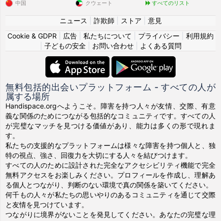
中国
クウェート
すべてのリスト
ニュース
|
詐欺師
|
ストア
|
意見
Cookie & GDPR
|
広告
|
私たちについて
|
プライバシー
|
利用規約
|
子どもの安全
|
お問い合わせ
|
よくある質問
無料包括的出会いプラットフォーム - すべての人が
属する場所
Handispace.orgへようこそ。障害を持つ人々が友情、交際、有意
義な関係のためにつながる包括的なコミュニティです。すべての人
が完璧なマッチを見つける価値があり、能力は多くの形で現れま
す。
私たちの支援的なプラットフォームは様々な障害を持つ個人と、独
特の視点、強さ、回復力を大切にする人々を結びつけます。
すべての人のために設計された完全なアクセシビリティ機能で完全
無料アクセスをお楽しみください。プロフィールを作成し、理解あ
る個人とつながり、判断のない環境で真の関係を築いてください。
何千もの人々が私たちの思いやりのあるコミュニティを通じて交際
と友情を見つけています。
つながりに境界がないことを発見してください。あなたの完璧な理