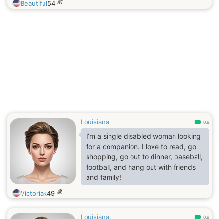
歳
Beautiful
54
Louisiana
0.9
I’m a single disabled woman looking
for a companion. I love to read, go
shopping, go out to dinner, baseball,
football, and hang out with friends
and family!
歳
Victoriak
49
Louisiana
0.9