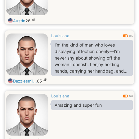
歳
Austin
26
Louisiana
0.5
I’m the kind of man who loves
displaying affection openly—I’m
never shy about showing off the
woman I cherish. I enjoy holding
hands, carrying her handbag, and
leaning in to whisper how stunning
歳
Dazzlesmil...
65
she looks and how lucky I am to
have her by my side.
Louisiana
0.6
Amazing and super fun