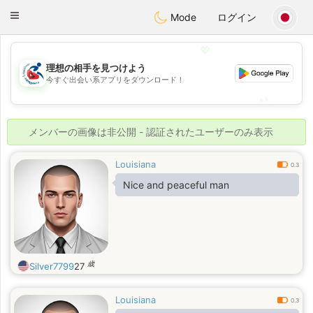
Handi Space
Toggle
Mode
ログイン
navigation
💖
理想の相手を見つけよう
💖
今すぐ出会い系アプリをダウンロード！
💕
💕
メンバーの画像は非公開 - 認証されたユーザーのみ表示
Louisiana
0.3
Nice and peaceful man
歳
Silver7799
27
Louisiana
0.3