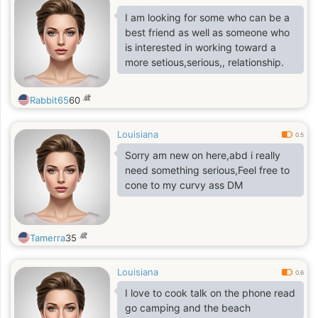
I am looking for some who can be a
best friend as well as someone who
is interested in working toward a
more setious,serious,, relationship.
歳
Rabbit65
60
Louisiana
0.5
Sorry am new on here,abd i really
need something serious,Feel free to
cone to my curvy ass DM
歳
Tamerra
35
Louisiana
0.6
I love to cook talk on the phone read
go camping and the beach