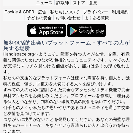
ニュース
|
詐欺師
|
ストア
|
意見
Cookie & GDPR
|
広告
|
私たちについて
|
プライバシー
|
利用規約
|
子どもの安全
|
お問い合わせ
|
よくある質問
無料包括的出会いプラットフォーム - すべての人が
属する場所
Handispace.orgへようこそ。障害を持つ人々が友情、交際、有意
義な関係のためにつながる包括的なコミュニティです。すべての人
が完璧なマッチを見つける価値があり、能力は多くの形で現れま
す。
私たちの支援的なプラットフォームは様々な障害を持つ個人と、独
特の視点、強さ、回復力を大切にする人々を結びつけます。
すべての人のために設計された完全なアクセシビリティ機能で完全
無料アクセスをお楽しみください。プロフィールを作成し、理解あ
る個人とつながり、判断のない環境で真の関係を築いてください。
何千もの人々が私たちの思いやりのあるコミュニティを通じて交際
と友情を見つけています。
つながりに境界がないことを発見してください。あなたの完璧な理
解あるパートナーが、あなたという素晴らしい人と出会うのを待っ
ています。