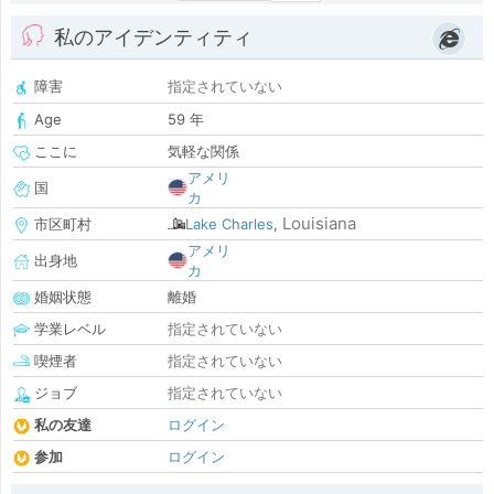
私のアイデンティティ
障害
指定されていない
Age
59 年
ここに
気軽な関係
アメリ
国
カ
Louisiana
市区町村
Lake Charles
,
アメリ
出身地
カ
婚姻状態
離婚
学業レベル
指定されていない
喫煙者
指定されていない
ジョブ
指定されていない
私の友達
ログイン
参加
ログイン