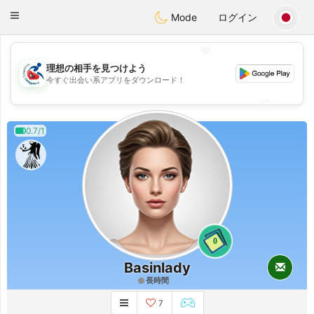
Handi Space
Toggle
Mode
ログイン
navigation
💖
理想の相手を見つけよう
💖
今すぐ出会い系アプリをダウンロード！
💕
💕
0.7/1
0
Basinlady
長時間
7