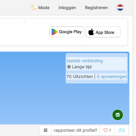
Mode
Inloggen
Registreren
💖
💕
laatste verbinding
Lange tijd
70 Uitzichten |
0 opmerkingen
rapporteer dit profiel?
7