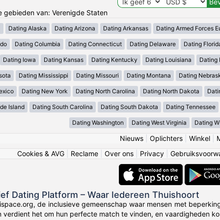
de gebieden van: Verenigde Staten
a
Dating Alaska
Dating Arizona
Dating Arkansas
Dating Armed Forces E
ado
Dating Columbia
Dating Connecticut
Dating Delaware
Dating Florid
Dating Iowa
Dating Kansas
Dating Kentucky
Dating Louisiana
Dating
sota
Dating Mississippi
Dating Missouri
Dating Montana
Dating Nebras
exico
Dating New York
Dating North Carolina
Dating North Dakota
Dati
de Island
Dating South Carolina
Dating South Dakota
Dating Tennessee
Dating Washington
Dating West Virginia
Dating W
Nieuws
|
Oplichters
|
Winkel
|
Cookies & AVG
|
Reclame
|
Over ons
|
Privacy
|
Gebruiksvoorw
sief Dating Platform – Waar Iedereen Thuishoort
ispace.org, de inclusieve gemeenschap waar mensen met beperking
en verdient het om hun perfecte match te vinden, en vaardigheden k