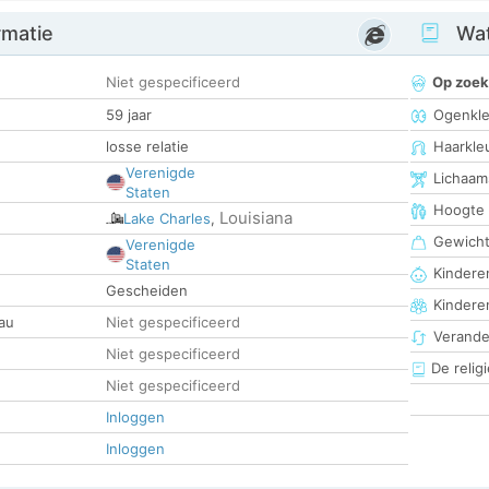
rmatie
Wat
Niet gespecificeerd
Op zoek
59 jaar
Ogenkle
losse relatie
Haarkle
Verenigde
Lichaam
Staten
Hoogte
Louisiana
Lake Charles
,
Gewich
Verenigde
Staten
Kinderen
Gescheiden
Kindere
au
Niet gespecificeerd
Verander
Niet gespecificeerd
De religi
Niet gespecificeerd
Inloggen
Inloggen