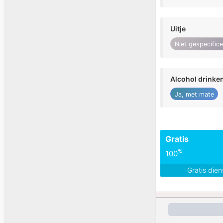
Uitje
Niet gespecific
Alcohol drinke
Ja, met mate
Gratis
%
100
Gratis die