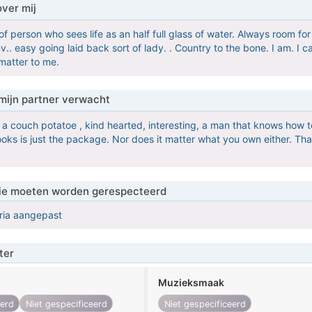
over mij
 of person who sees life as an half full glass of water. Always room f
.. easy going laid back sort of lady. . Country to the bone. I am. I can 
y matter to me.
mijn partner verwacht
r a couch potatoe , kind hearted, interesting, a man that knows how t
ooks is just the package. Nor does it matter what you own either. Tha
 die moeten worden gerespecteerd
eria aangepast
ter
Muzieksmaak
eerd
Niet gespecificeerd
Niet gespecificeerd