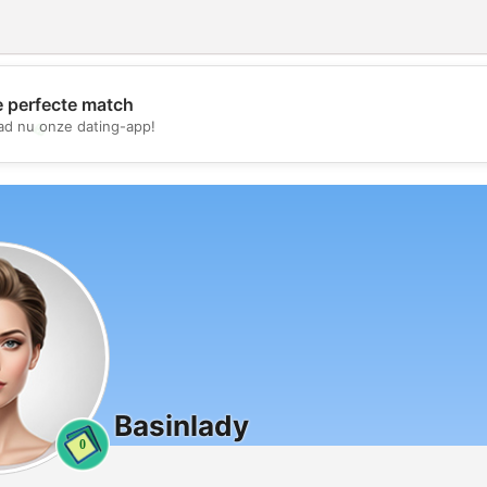
e perfecte match
💖
d nu onze dating-app!
💕
Basinlady
0