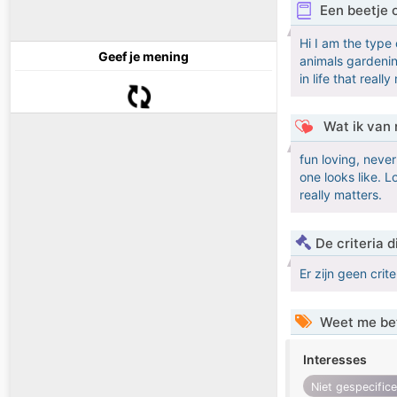
Een beetje 
Hi I am the type
Geef je mening
animals gardeninv
in life that reall
Wat ik van 
fun loving, neve
one looks like. L
really matters.
De criteria
Er zijn geen crit
Weet me be
Interesses
Niet gespecific