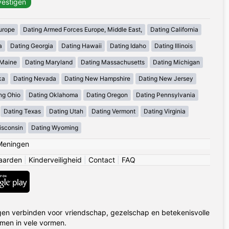
urope
Dating Armed Forces Europe, Middle East,
Dating California
a
Dating Georgia
Dating Hawaii
Dating Idaho
Dating Illinois
 Maine
Dating Maryland
Dating Massachusetts
Dating Michigan
ka
Dating Nevada
Dating New Hampshire
Dating New Jersey
ng Ohio
Dating Oklahoma
Dating Oregon
Dating Pennsylvania
Dating Texas
Dating Utah
Dating Vermont
Dating Virginia
isconsin
Dating Wyoming
Meningen
aarden
|
Kinderveiligheid
|
Contact
|
FAQ
en verbinden voor vriendschap, gezelschap en betekenisvolle
omen in vele vormen.