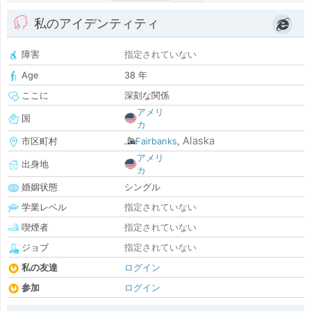
私のアイデンティティ
障害
指定されていない
Age
38 年
ここに
深刻な関係
アメリ
国
カ
Alaska
市区町村
Fairbanks
,
アメリ
出身地
カ
婚姻状態
シングル
学業レベル
指定されていない
喫煙者
指定されていない
ジョブ
指定されていない
私の友達
ログイン
参加
ログイン