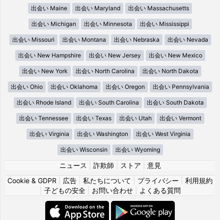
出会い Maine
出会い Maryland
出会い Massachusetts
出会い Michigan
出会い Minnesota
出会い Mississippi
出会い Missouri
出会い Montana
出会い Nebraska
出会い Nevada
出会い New Hampshire
出会い New Jersey
出会い New Mexico
出会い New York
出会い North Carolina
出会い North Dakota
出会い Ohio
出会い Oklahoma
出会い Oregon
出会い Pennsylvania
出会い Rhode Island
出会い South Carolina
出会い South Dakota
出会い Tennessee
出会い Texas
出会い Utah
出会い Vermont
出会い Virginia
出会い Washington
出会い West Virginia
出会い Wisconsin
出会い Wyoming
ニュース
|
詐欺師
|
ストア
|
意見
Cookie & GDPR
|
広告
|
私たちについて
|
プライバシー
|
利用規約
|
子どもの安全
|
お問い合わせ
|
よくある質問