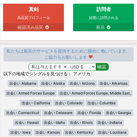
真剣
訪問者
高品質プロフィール
頻繁に訪問される
確認済み品質
最高
私たちは最高のサービスを提供するために懸命に働いています。
ご協力をお願いします
以下の地域でシングルを見つける： アメリカ
出会い Alabama
出会い Alaska
出会い Arizona
出会い Arkansas
出会い Armed Forces Europe
出会い Armed Forces Europe, Middle East,
出会い California
出会い Colorado
出会い Columbia
出会い Connecticut
出会い Delaware
出会い Florida
出会い Georgia
出会い Hawaii
出会い Idaho
出会い Illinois
出会い Indiana
出会い Iowa
出会い Kansas
出会い Kentucky
出会い Louisiana