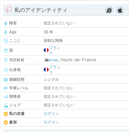
私のアイデンティティ
障害
指定されていない
Age
33 年
ここに
深刻な関係
フラン
国
ス
Hauts-de-France
市区町村
Arras
,
フラン
出身地
ス
婚姻状態
シングル
学業レベル
指定されていない
喫煙者
指定されていない
ジョブ
指定されていない
私の友達
ログイン
参加
ログイン