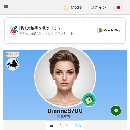
Handi Space
Toggle
Mode
ログイン
navigation
💖
理想の相手を見つけよう
💖
今すぐ出会い系アプリをダウンロード！
💕
💕
0.6/1
0
Dianne8700
長時間
5