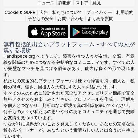
ニュース
|
詐欺師
|
ストア
|
意見
Cookie & GDPR
|
広告
|
私たちについて
|
プライバシー
|
利用規約
|
子どもの安全
|
お問い合わせ
|
よくある質問
無料包括的出会いプラットフォーム - すべての人が
属する場所
Handispace.orgへようこそ。障害を持つ人々が友情、交際、有意
義な関係のためにつながる包括的なコミュニティです。すべての人
が完璧なマッチを見つける価値があり、能力は多くの形で現れま
す。
私たちの支援的なプラットフォームは様々な障害を持つ個人と、独
特の視点、強さ、回復力を大切にする人々を結びつけます。
すべての人のために設計された完全なアクセシビリティ機能で完全
無料アクセスをお楽しみください。プロフィールを作成し、理解あ
る個人とつながり、判断のない環境で真の関係を築いてください。
何千もの人々が私たちの思いやりのあるコミュニティを通じて交際
と友情を見つけています。
つながりに境界がないことを発見してください。あなたの完璧な理
解あるパートナーが、あなたという素晴らしい人と出会うのを待っ
ています。