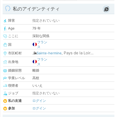
私のアイデンティティ
障害
指定されていない
Age
79 年
ここに
深刻な関係
フラン
国
ス
Pays de la Loir...
市区町村
Sainte-hermine
,
フラン
出身地
ス
婚姻状態
離婚
学業レベル
高校
喫煙者
いいえ
ジョブ
指定されていない
私の友達
ログイン
参加
ログイン