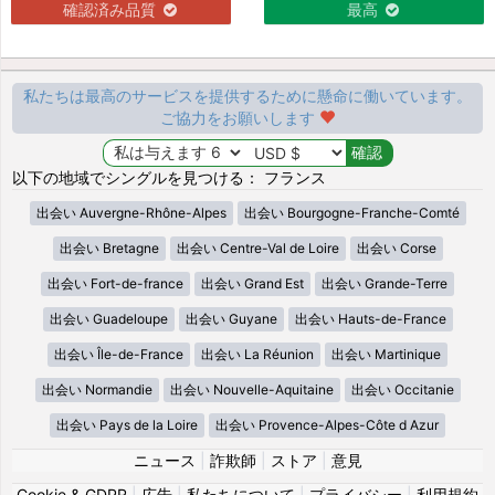
確認済み品質
最高
私たちは最高のサービスを提供するために懸命に働いています。
ご協力をお願いします
以下の地域でシングルを見つける： フランス
出会い Auvergne-Rhône-Alpes
出会い Bourgogne-Franche-Comté
出会い Bretagne
出会い Centre-Val de Loire
出会い Corse
出会い Fort-de-france
出会い Grand Est
出会い Grande-Terre
出会い Guadeloupe
出会い Guyane
出会い Hauts-de-France
出会い Île-de-France
出会い La Réunion
出会い Martinique
出会い Normandie
出会い Nouvelle-Aquitaine
出会い Occitanie
出会い Pays de la Loire
出会い Provence-Alpes-Côte d Azur
ニュース
|
詐欺師
|
ストア
|
意見
Cookie & GDPR
|
広告
|
私たちについて
|
プライバシー
|
利用規約