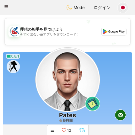
Handi Space
Toggle
Mode
ログイン
navigation
💖
理想の相手を見つけよう
💖
今すぐ出会い系アプリをダウンロード！
💕
💕
0.8/1
2
Pates
長時間
12