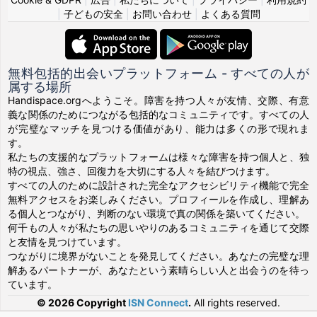
|
子どもの安全
|
お問い合わせ
|
よくある質問
無料包括的出会いプラットフォーム - すべての人が
属する場所
Handispace.orgへようこそ。障害を持つ人々が友情、交際、有意
義な関係のためにつながる包括的なコミュニティです。すべての人
が完璧なマッチを見つける価値があり、能力は多くの形で現れま
す。
私たちの支援的なプラットフォームは様々な障害を持つ個人と、独
特の視点、強さ、回復力を大切にする人々を結びつけます。
すべての人のために設計された完全なアクセシビリティ機能で完全
無料アクセスをお楽しみください。プロフィールを作成し、理解あ
る個人とつながり、判断のない環境で真の関係を築いてください。
何千もの人々が私たちの思いやりのあるコミュニティを通じて交際
と友情を見つけています。
つながりに境界がないことを発見してください。あなたの完璧な理
解あるパートナーが、あなたという素晴らしい人と出会うのを待っ
ています。
© 2026 Copyright
ISN Connect
.
All rights reserved.