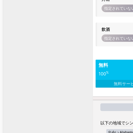
指定されていな
飲酒
指定されていな
無料
%
100
無料サー
以下の地域でシン
出会い Alabam