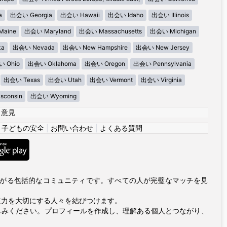
a
出会い Georgia
出会い Hawaii
出会い Idaho
出会い Illinois
aine
出会い Maryland
出会い Massachusetts
出会い Michigan
ka
出会い Nevada
出会い New Hampshire
出会い New Jersey
 Ohio
出会い Oklahoma
出会い Oregon
出会い Pennsylvania
出会い Texas
出会い Utah
出会い Vermont
出会い Virginia
consin
出会い Wyoming
|
意見
|
子どもの安全
|
お問い合わせ
|
よくある質問
につながる包括的なコミュニティです。すべての人が完璧なマッチを見
復力を大切にする人々を結びつけます。
しみください。プロフィールを作成し、理解ある個人とつながり、