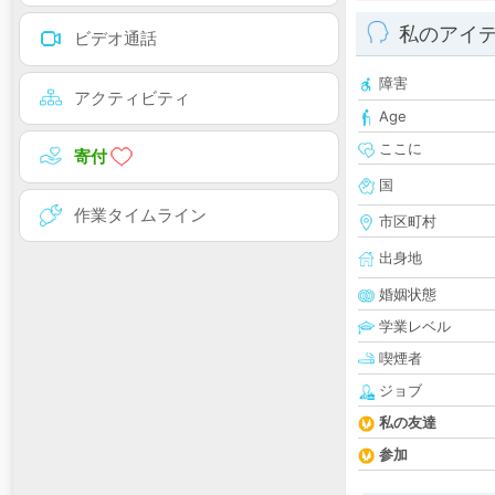
私のアイ
ビデオ通話
障害
アクティビティ
Age
ここに
寄付
国
作業タイムライン
市区町村
出身地
婚姻状態
学業レベル
喫煙者
ジョブ
私の友達
参加