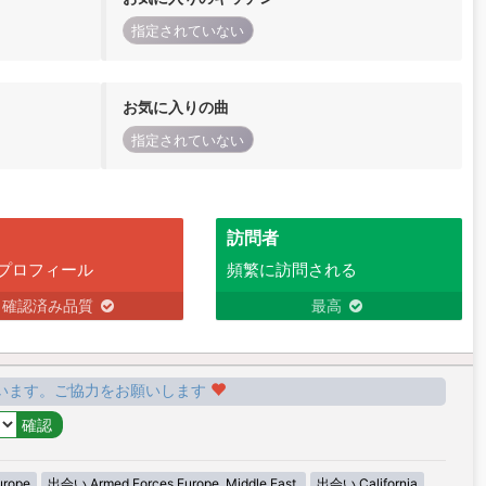
指定されていない
お気に入りの曲
指定されていない
訪問者
プロフィール
頻繁に訪問される
確認済み品質
最高
います。ご協力をお願いします
urope
出会い Armed Forces Europe, Middle East,
出会い California