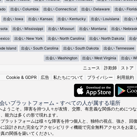
ado
出会い Columbia
出会い Connecticut
出会い Delaware
出会い Florid
出会い Iowa
出会い Kansas
出会い Kentucky
出会い Louisiana
出会い M
sota
出会い Mississippi
出会い Missouri
出会い Montana
出会い Nebras
xico
出会い New York
出会い North Carolina
出会い North Dakota
出会い
e Island
出会い South Carolina
出会い South Dakota
出会い Tennessee
出会い Washington
出会い West Virginia
出会い Wis
ニュース
|
詐欺師
|
ストア
Cookie & GDPR
|
広告
|
私たちについて
|
プライバシー
|
利用規約
会いプラットフォーム - すべての人が属する場所
ce.orgへようこそ。障害を持つ人々が友情、交際、有意義な関係のため
り、能力は多くの形で現れます。
なプラットフォームは様々な障害を持つ個人と、独特の視点、強さ、回
めに設計された完全なアクセシビリティ機能で完全無料アクセスをお楽
で真の関係を築いてください。