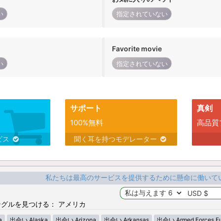
い
指定されていない
Favorite movie
い
指定されていない
サポート
真剣
100%無料
高品質
ビス
聞く耳を持つモデレーター
私たちは最高のサービスを提供するために懸命に働いて
グルを見つける： アメリカ
a
出会い Alaska
出会い Arizona
出会い Arkansas
出会い Armed Forces E