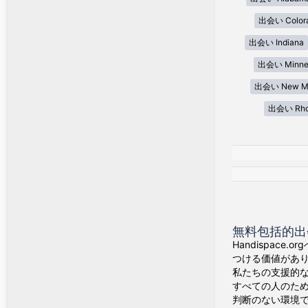
出会い Color
出会い Indiana
出会い Minne
出会い New Me
出会い Rhod
無料包括的出
Handispa
つける価値があ
私たちの支援的
すべての人のた
判断のない環境