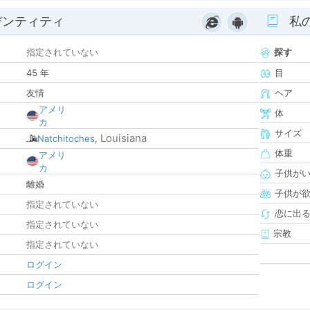
デンティティ
私
指定されていない
探す
45 年
目
友情
ヘア
アメリ
体
カ
サイズ
Louisiana
Natchitoches
,
体重
アメリ
カ
子供が
離婚
子供が
指定されていない
恋に出
指定されていない
宗教
指定されていない
ログイン
ログイン