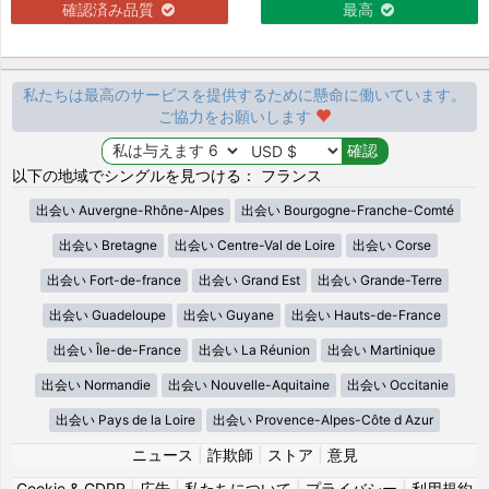
確認済み品質
最高
私たちは最高のサービスを提供するために懸命に働いています。
ご協力をお願いします
以下の地域でシングルを見つける： フランス
出会い Auvergne-Rhône-Alpes
出会い Bourgogne-Franche-Comté
出会い Bretagne
出会い Centre-Val de Loire
出会い Corse
出会い Fort-de-france
出会い Grand Est
出会い Grande-Terre
出会い Guadeloupe
出会い Guyane
出会い Hauts-de-France
出会い Île-de-France
出会い La Réunion
出会い Martinique
出会い Normandie
出会い Nouvelle-Aquitaine
出会い Occitanie
出会い Pays de la Loire
出会い Provence-Alpes-Côte d Azur
ニュース
|
詐欺師
|
ストア
|
意見
Cookie & GDPR
|
広告
|
私たちについて
|
プライバシー
|
利用規約