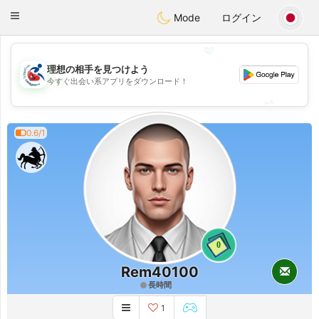
Handi Space
Toggle
Mode
ログイン
navigation
💖
理想の相手を見つけよう
💖
今すぐ出会い系アプリをダウンロード！
💕
💕
0.6/1
0
Rem40100
長時間
1