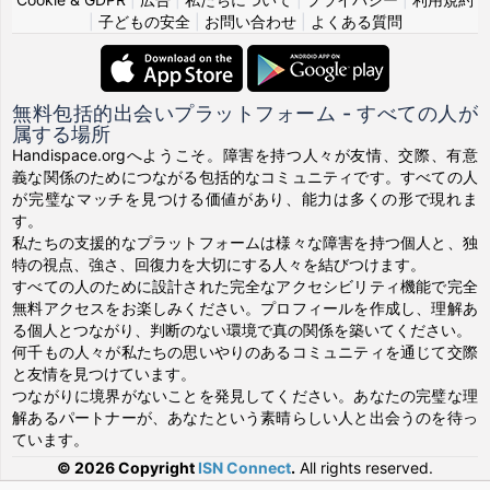
|
子どもの安全
|
お問い合わせ
|
よくある質問
無料包括的出会いプラットフォーム - すべての人が
属する場所
Handispace.orgへようこそ。障害を持つ人々が友情、交際、有意
義な関係のためにつながる包括的なコミュニティです。すべての人
が完璧なマッチを見つける価値があり、能力は多くの形で現れま
す。
私たちの支援的なプラットフォームは様々な障害を持つ個人と、独
特の視点、強さ、回復力を大切にする人々を結びつけます。
すべての人のために設計された完全なアクセシビリティ機能で完全
無料アクセスをお楽しみください。プロフィールを作成し、理解あ
る個人とつながり、判断のない環境で真の関係を築いてください。
何千もの人々が私たちの思いやりのあるコミュニティを通じて交際
と友情を見つけています。
つながりに境界がないことを発見してください。あなたの完璧な理
解あるパートナーが、あなたという素晴らしい人と出会うのを待っ
ています。
© 2026 Copyright
ISN Connect
.
All rights reserved.