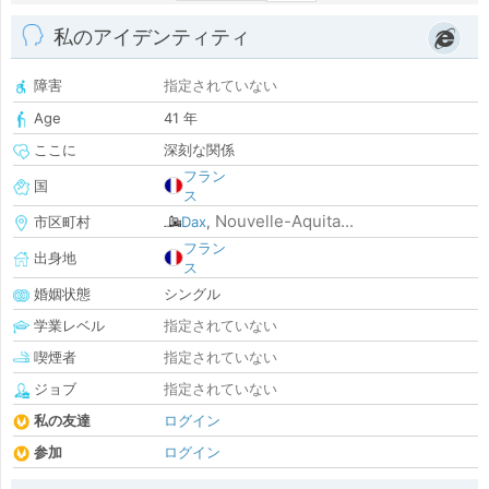
私のアイデンティティ
障害
指定されていない
Age
41 年
ここに
深刻な関係
フラン
国
ス
Nouvelle-Aquita...
市区町村
Dax
,
フラン
出身地
ス
婚姻状態
シングル
学業レベル
指定されていない
喫煙者
指定されていない
ジョブ
指定されていない
私の友達
ログイン
参加
ログイン