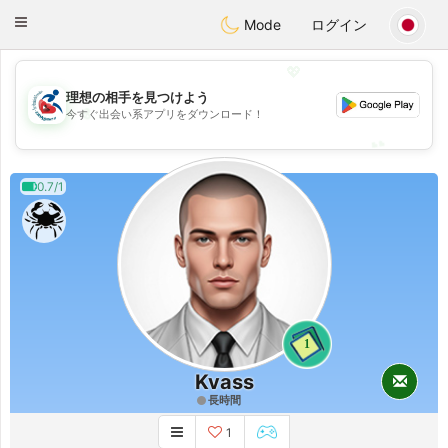
Handi Space
Toggle
Mode
ログイン
navigation
💖
理想の相手を見つけよう
💖
今すぐ出会い系アプリをダウンロード！
💕
💕
0.7/1
1
Kvass
長時間
1