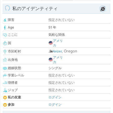
私のアイデンティティ
障害
指定されていない
Age
51 年
ここに
気軽な関係
アメリ
国
カ
Oregon
市区町村
Keizer
,
アメリ
出身地
カ
婚姻状態
シングル
学業レベル
指定されていない
喫煙者
指定されていない
ジョブ
指定されていない
私の友達
ログイン
参加
ログイン