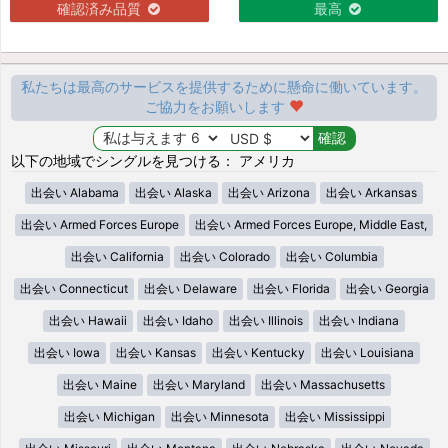
確認済み品質
最高
私たちは最高のサービスを提供するために懸命に働いています。
ご協力をお願いします
以下の地域でシングルを見つける： アメリカ
出会い Alabama
出会い Alaska
出会い Arizona
出会い Arkansas
出会い Armed Forces Europe
出会い Armed Forces Europe, Middle East,
出会い California
出会い Colorado
出会い Columbia
出会い Connecticut
出会い Delaware
出会い Florida
出会い Georgia
出会い Hawaii
出会い Idaho
出会い Illinois
出会い Indiana
出会い Iowa
出会い Kansas
出会い Kentucky
出会い Louisiana
出会い Maine
出会い Maryland
出会い Massachusetts
出会い Michigan
出会い Minnesota
出会い Mississippi