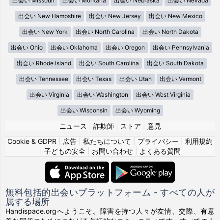
出会い Missouri
出会い Montana
出会い Nebraska
出会い Nevada
出会い New Hampshire
出会い New Jersey
出会い New Mexico
出会い New York
出会い North Carolina
出会い North Dakota
出会い Ohio
出会い Oklahoma
出会い Oregon
出会い Pennsylvania
出会い Rhode Island
出会い South Carolina
出会い South Dakota
出会い Tennessee
出会い Texas
出会い Utah
出会い Vermont
出会い Virginia
出会い Washington
出会い West Virginia
出会い Wisconsin
出会い Wyoming
ニュース
|
詐欺師
|
ストア
|
意見
Cookie & GDPR
|
広告
|
私たちについて
|
プライバシー
|
利用規約
|
子どもの安全
|
お問い合わせ
|
よくある質問
無料包括的出会いプラットフォーム - すべての人が
属する場所
Handispace.orgへようこそ。障害を持つ人々が友情、交際、有意