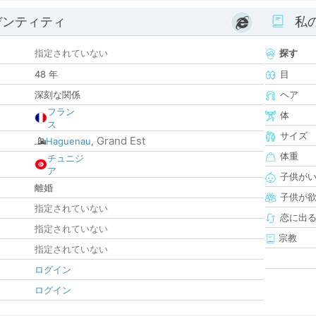
デンティティ
私
指定されていない
探す
48 年
目
深刻な関係
ヘア
フラン
体
ス
サイズ
Grand Est
Haguenau
,
体重
チュニジ
ア
子供が
離婚
子供が
指定されていない
恋に出
指定されていない
宗教
指定されていない
ログイン
ログイン