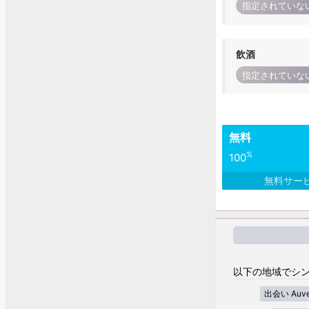
指定されていな
飲酒
指定されていな
無料
%
100
無料サー
以下の地域でシン
出会い Auver