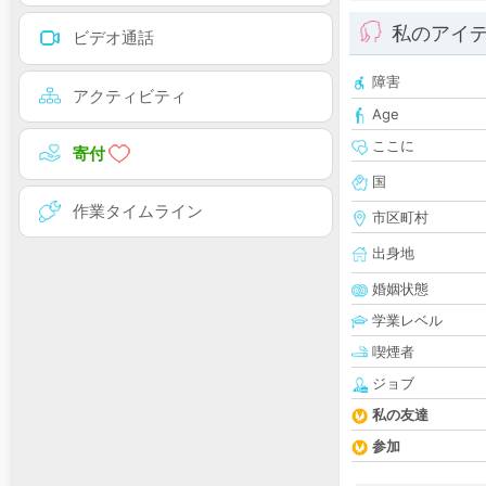
私のアイ
ビデオ通話
障害
アクティビティ
Age
ここに
寄付
国
作業タイムライン
市区町村
出身地
婚姻状態
学業レベル
喫煙者
ジョブ
私の友達
参加