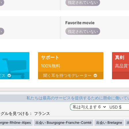
い
指定されていない
Favorite movie
い
指定されていない
サポート
真剣
100%無料
高品質
ビス
聞く耳を持つモデレーター
私たちは最高のサービスを提供するために懸命に働いて
グルを見つける： フランス
gne-Rhône-Alpes
出会い Bourgogne-Franche-Comté
出会い Bretagne
出