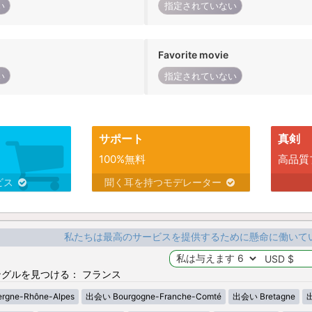
い
指定されていない
Favorite movie
い
指定されていない
サポート
真剣
100%無料
高品質
ビス
聞く耳を持つモデレーター
私たちは最高のサービスを提供するために懸命に働いて
グルを見つける： フランス
gne-Rhône-Alpes
出会い Bourgogne-Franche-Comté
出会い Bretagne
出