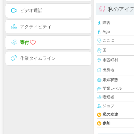
私のアイ
ビデオ通話
障害
アクティビティ
Age
ここに
寄付
国
作業タイムライン
市区町村
出身地
婚姻状態
学業レベル
喫煙者
ジョブ
私の友達
参加