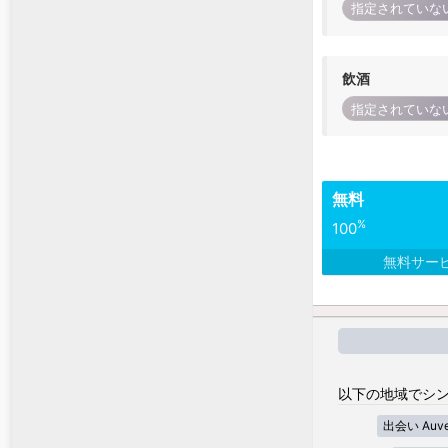
指定されていな
飲酒
指定されていな
無料
%
100
無料サー
以下の地域でシン
出会い Auver