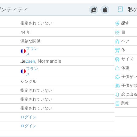
デンティティ
私
指定されていない
探す
44 年
目
深刻な関係
ヘア
フラン
体
ス
サイズ
Normandie
Caen
,
体重
フラン
ス
子供が
シングル
子供が
指定されていない
恋に出
指定されていない
宗教
指定されていない
ログイン
ログイン