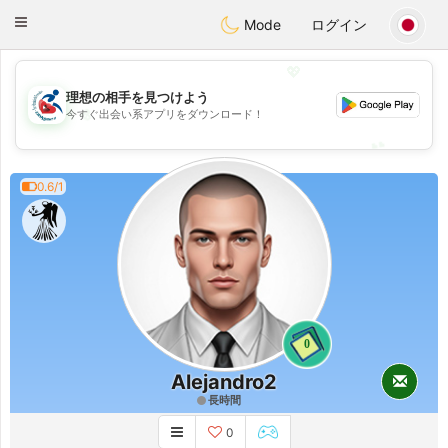
Handi Space
Toggle
Mode
ログイン
navigation
💖
理想の相手を見つけよう
💖
今すぐ出会い系アプリをダウンロード！
💕
💕
0.6/1
0
Alejandro2
長時間
0