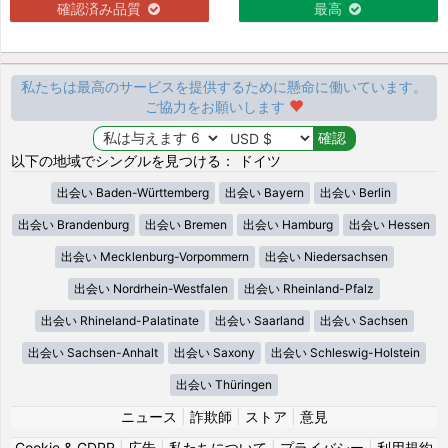
確認済み品質
最高
私たちは最高のサービスを提供するために懸命に働いています。
ご協力をお願いします
以下の地域でシングルを見つける： ドイツ
出会い Baden-Württemberg
出会い Bayern
出会い Berlin
出会い Brandenburg
出会い Bremen
出会い Hamburg
出会い Hessen
出会い Mecklenburg-Vorpommern
出会い Niedersachsen
出会い Nordrhein-Westfalen
出会い Rheinland-Pfalz
出会い Rhineland-Palatinate
出会い Saarland
出会い Sachsen
出会い Sachsen-Anhalt
出会い Saxony
出会い Schleswig-Holstein
出会い Thüringen
ニュース
|
詐欺師
|
ストア
|
意見
Cookie & GDPR
|
広告
|
私たちについて
|
プライバシー
|
利用規約