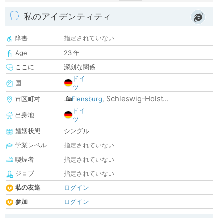
私のアイデンティティ
障害
指定されていない
Age
23 年
ここに
深刻な関係
ドイ
国
ツ
Schleswig-Holst...
市区町村
Flensburg
,
ドイ
出身地
ツ
婚姻状態
シングル
学業レベル
指定されていない
喫煙者
指定されていない
ジョブ
指定されていない
私の友達
ログイン
参加
ログイン