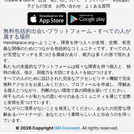
|
子どもの安全
|
お問い合わせ
|
よくある質問
無料包括的出会いプラットフォーム - すべての人が
属する場所
Handispace.orgへようこそ。障害を持つ人々が友情、交際、有意
義な関係のためにつながる包括的なコミュニティです。すべての人
が完璧なマッチを見つける価値があり、能力は多くの形で現れま
す。
私たちの支援的なプラットフォームは様々な障害を持つ個人と、独
特の視点、強さ、回復力を大切にする人々を結びつけます。
すべての人のために設計された完全なアクセシビリティ機能で完全
無料アクセスをお楽しみください。プロフィールを作成し、理解あ
る個人とつながり、判断のない環境で真の関係を築いてください。
何千もの人々が私たちの思いやりのあるコミュニティを通じて交際
と友情を見つけています。
つながりに境界がないことを発見してください。あなたの完璧な理
解あるパートナーが、あなたという素晴らしい人と出会うのを待っ
ています。
© 2026 Copyright
ISN Connect
.
All rights reserved.