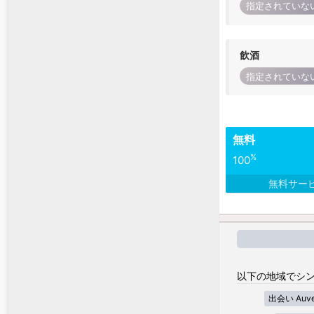
指定されていな
飲酒
指定されていな
無料
%
100
無料サー
以下の地域でシン
出会い Auver