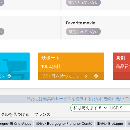
い
指定されていない
Favorite movie
い
指定されていない
サポート
真剣
100%無料
高品質
ビス
聞く耳を持つモデレーター
私たちは最高のサービスを提供するために懸命に働いて
グルを見つける： フランス
gne-Rhône-Alpes
出会い Bourgogne-Franche-Comté
出会い Bretagne
出