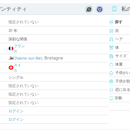
デンティティ
私
指定されていない
探す
31 年
目
深刻な関係
ヘア
フラン
体
ス
サイズ
Bretagne
Chasne-sur-Illet
,
体重
スイ
ス
子供が
シングル
子供が
指定されていない
恋に出
指定されていない
宗教
指定されていない
ログイン
ログイン