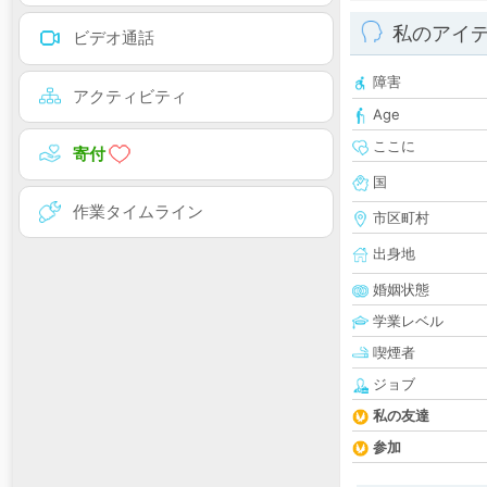
私のアイ
ビデオ通話
障害
アクティビティ
Age
ここに
寄付
国
作業タイムライン
市区町村
出身地
婚姻状態
学業レベル
喫煙者
ジョブ
私の友達
参加