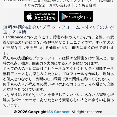
|
子どもの安全
|
お問い合わせ
|
よくある質問
無料包括的出会いプラットフォーム - すべての人が
属する場所
Handispace.orgへようこそ。障害を持つ人々が友情、交際、有意
義な関係のためにつながる包括的なコミュニティです。すべての人
が完璧なマッチを見つける価値があり、能力は多くの形で現れま
す。
私たちの支援的なプラットフォームは様々な障害を持つ個人と、独
特の視点、強さ、回復力を大切にする人々を結びつけます。
すべての人のために設計された完全なアクセシビリティ機能で完全
無料アクセスをお楽しみください。プロフィールを作成し、理解あ
る個人とつながり、判断のない環境で真の関係を築いてください。
何千もの人々が私たちの思いやりのあるコミュニティを通じて交際
と友情を見つけています。
つながりに境界がないことを発見してください。あなたの完璧な理
解あるパートナーが、あなたという素晴らしい人と出会うのを待っ
ています。
© 2026 Copyright
ISN Connect
.
All rights reserved.