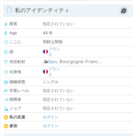
私のアイデンティティ
障害
指定されていない
Age
44 年
ここに
気軽な関係
フラン
国
ス
Bourgogne-Franc...
市区町村
Dijon
,
フラン
出身地
ス
婚姻状態
シングル
学業レベル
指定されていない
喫煙者
指定されていない
ジョブ
指定されていない
私の友達
ログイン
参加
ログイン