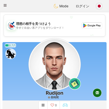
Handi Space
Toggle
Mode
ログイン
navigation
💖
理想の相手を見つけよう
💖
今すぐ出会い系アプリをダウンロード！
💕
💕
0.7/1
0
Rudijon
長時間
0