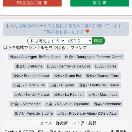
確認済み品質
最高
私たちは最高のサービスを提供するために懸命に働いています。
ご協力をお願いします
以下の地域でシングルを見つける： フランス
出会い Auvergne-Rhône-Alpes
出会い Bourgogne-Franche-Comté
出会い Bretagne
出会い Centre-Val de Loire
出会い Corse
出会い Fort-de-france
出会い Grand Est
出会い Grande-Terre
出会い Guadeloupe
出会い Guyane
出会い Hauts-de-France
出会い Île-de-France
出会い La Réunion
出会い Martinique
出会い Normandie
出会い Nouvelle-Aquitaine
出会い Occitanie
出会い Pays de la Loire
出会い Provence-Alpes-Côte d Azur
ニュース
|
詐欺師
|
ストア
|
意見
Cookie & GDPR
|
広告
|
私たちについて
|
プライバシー
|
利用規約