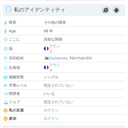
私のアイデンティティ
障害
その他の障害
Age
68 年
ここに
深刻な関係
フラン
国
ス
Normandie
市区町村
Coutances
,
フラン
出身地
ス
婚姻状態
シングル
学業レベル
指定されていない
喫煙者
いいえ
ジョブ
指定されていない
私の友達
ログイン
参加
ログイン