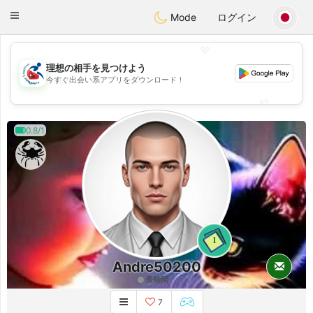
Handi Space
Toggle
Mode
ログイン
navigation
💖
理想の相手を見つけよう
💖
今すぐ出会い系アプリをダウンロード！
💕
💕
0.8/1
1
Andre50200
長時間
7