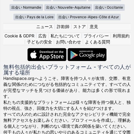
出会い Normandie
出会い Nouvelle-Aquitaine
出会い Occitanie
出会い Pays de la Loire
出会い Provence-Alpes-Côte d Azur
ニュース
|
詐欺師
|
ストア
|
意見
Cookie & GDPR
|
広告
|
私たちについて
|
プライバシー
|
利用規約
|
子どもの安全
|
お問い合わせ
|
よくある質問
無料包括的出会いプラットフォーム - すべての人が
属する場所
Handispace.orgへようこそ。障害を持つ人々が友情、交際、有意
義な関係のためにつながる包括的なコミュニティです。すべての人
が完璧なマッチを見つける価値があり、能力は多くの形で現れま
す。
私たちの支援的なプラットフォームは様々な障害を持つ個人と、独
特の視点、強さ、回復力を大切にする人々を結びつけます。
すべての人のために設計された完全なアクセシビリティ機能で完全
無料アクセスをお楽しみください。プロフィールを作成し、理解あ
る個人とつながり、判断のない環境で真の関係を築いてください。
何千もの人々が私たちの思いやりのあるコミュニティを通じて交際