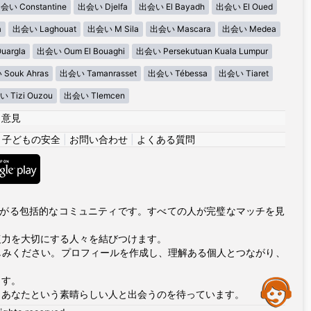
会い Constantine
出会い Djelfa
出会い El Bayadh
出会い El Oued
a
出会い Laghouat
出会い M Sila
出会い Mascara
出会い Medea
argla
出会い Oum El Bouaghi
出会い Persekutuan Kuala Lumpur
Souk Ahras
出会い Tamanrasset
出会い Tébessa
出会い Tiaret
 Tizi Ouzou
出会い Tlemcen
|
意見
|
子どもの安全
|
お問い合わせ
|
よくある質問
につながる包括的なコミュニティです。すべての人が完璧なマッチを見
復力を大切にする人々を結びつけます。
しみください。プロフィールを作成し、理解ある個人とつながり、
ます。
Assistance
、あなたという素晴らしい人と出会うのを待っています。