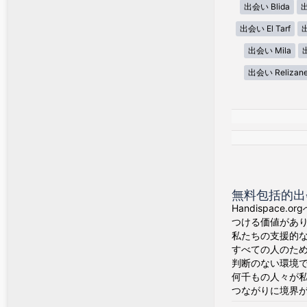
出会い Blida
出
出会い El Tarf
出
出会い Mila
出会い Relizan
無料包括的出
Handispa
つける価値があ
私たちの支援的
すべての人のた
判断のない環境
何千もの人々が
つながりに境界