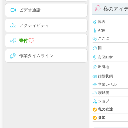
私のアイ
ビデオ通話
障害
アクティビティ
Age
ここに
寄付
国
作業タイムライン
市区町村
出身地
婚姻状態
学業レベル
喫煙者
ジョブ
私の友達
参加