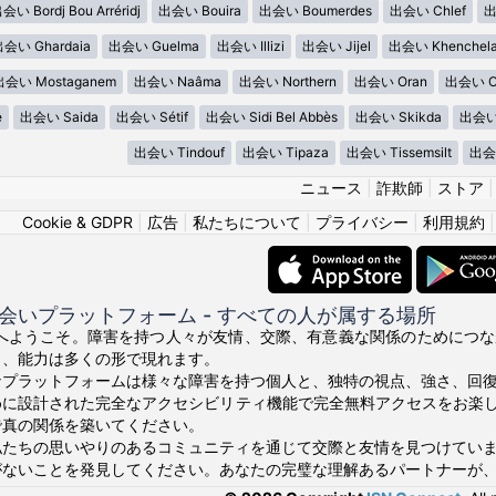
会い Bordj Bou Arréridj
出会い Bouira
出会い Boumerdes
出会い Chlef
出
会い Ghardaia
出会い Guelma
出会い Illizi
出会い Jijel
出会い Khenchel
出会い Mostaganem
出会い Naâma
出会い Northern
出会い Oran
出会い Ou
e
出会い Saida
出会い Sétif
出会い Sidi Bel Abbès
出会い Skikda
出会い 
出会い Tindouf
出会い Tipaza
出会い Tissemsilt
出会い
ニュース
|
詐欺師
|
ストア
Cookie & GDPR
|
広告
|
私たちについて
|
プライバシー
|
利用規約
会いプラットフォーム - すべての人が属する場所
ce.orgへようこそ。障害を持つ人々が友情、交際、有意義な関係のため
り、能力は多くの形で現れます。
なプラットフォームは様々な障害を持つ個人と、独特の視点、強さ、回
めに設計された完全なアクセシビリティ機能で完全無料アクセスをお楽
で真の関係を築いてください。
私たちの思いやりのあるコミュニティを通じて交際と友情を見つけてい
がないことを発見してください。あなたの完璧な理解あるパートナーが