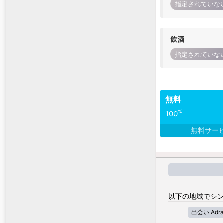
指定されていな
飲酒
指定されていな
無料
%
100
無料サー
以下の地域でシン
出会い Adra