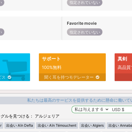
い
指定されていない
Favorite movie
い
指定されていない
サポート
真剣
100%無料
高品質
ビス
聞く耳を持つモデレーター
私たちは最高のサービスを提供するために懸命に働いて
グルを見つける： アルジェリア
r
出会い Aïn Defla
出会い Aïn Témouchent
出会い Algiers
出会い Annab