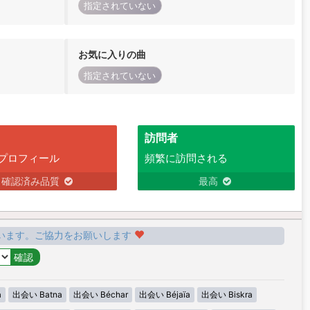
指定されていない
お気に入りの曲
指定されていない
訪問者
プロフィール
頻繁に訪問される
確認済み品質
最高
います。ご協力をお願いします
a
出会い Batna
出会い Béchar
出会い Béjaïa
出会い Biskra