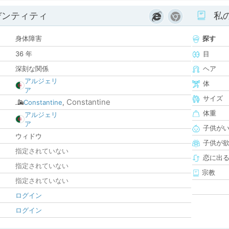
デンティティ
私
身体障害
探す
36 年
目
深刻な関係
ヘア
アルジェリ
体
ア
サイズ
Constantine
Constantine
,
体重
アルジェリ
ア
子供が
ウィドウ
子供が
指定されていない
恋に出
指定されていない
宗教
指定されていない
ログイン
ログイン