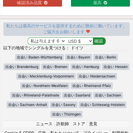
確認済み品質
最高
私たちは最高のサービスを提供するために懸命に働いています。
ご協力をお願いします
以下の地域でシングルを見つける： ドイツ
出会い Baden-Württemberg
出会い Bayern
出会い Berlin
出会い Brandenburg
出会い Bremen
出会い Hamburg
出会い Hessen
出会い Mecklenburg-Vorpommern
出会い Niedersachsen
出会い Nordrhein-Westfalen
出会い Rheinland-Pfalz
出会い Rhineland-Palatinate
出会い Saarland
出会い Sachsen
出会い Sachsen-Anhalt
出会い Saxony
出会い Schleswig-Holstein
出会い Thüringen
ニュース
|
詐欺師
|
ストア
|
意見
Cookie & GDPR
|
広告
|
私たちについて
|
プライバシー
|
利用規約