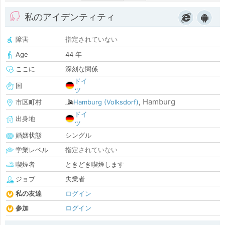
私のアイデンティティ
障害
指定されていない
Age
44 年
ここに
深刻な関係
ドイ
国
ツ
Hamburg
市区町村
Hamburg (Volksdorf)
,
ドイ
出身地
ツ
婚姻状態
シングル
学業レベル
指定されていない
喫煙者
ときどき喫煙します
ジョブ
失業者
私の友達
ログイン
参加
ログイン