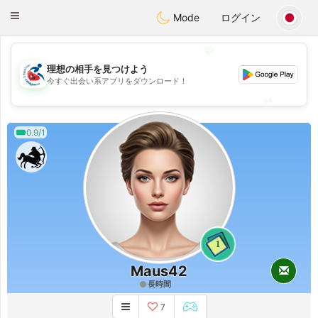
Handi Space
Toggle
Mode
ログイン
navigation
💖
理想の相手を見つけよう
💖
今すぐ出会い系アプリをダウンロード！
💕
💕
0.9/1
1
Maus42
長時間
7