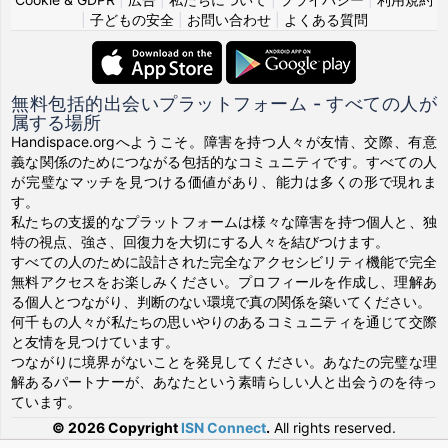
|
子どもの安全
|
お問い合わせ
|
よくある質問
無料包括的出会いプラットフォーム - すべての人が
属する場所
Handispace.orgへようこそ。障害を持つ人々が友情、交際、有意
義な関係のためにつながる包括的なコミュニティです。すべての人
が完璧なマッチを見つける価値があり、能力は多くの形で現れま
す。
私たちの支援的なプラットフォームは様々な障害を持つ個人と、独
特の視点、強さ、回復力を大切にする人々を結びつけます。
すべての人のために設計された完全なアクセシビリティ機能で完全
無料アクセスをお楽しみください。プロフィールを作成し、理解あ
る個人とつながり、判断のない環境で真の関係を築いてください。
何千もの人々が私たちの思いやりのあるコミュニティを通じて交際
と友情を見つけています。
つながりに境界がないことを発見してください。あなたの完璧な理
解あるパートナーが、あなたという素晴らしい人と出会うのを待っ
ています。
© 2026 Copyright
ISN Connect
.
All rights reserved.