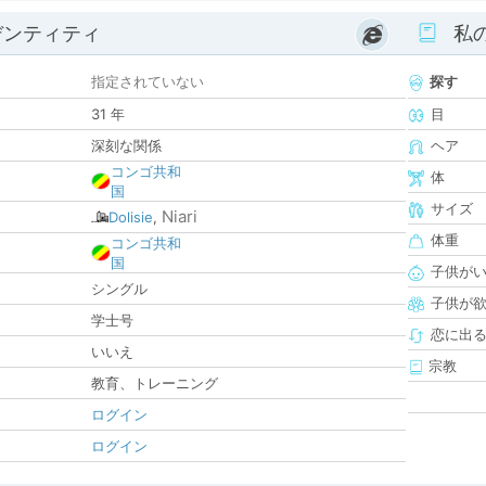
デンティティ
私
指定されていない
探す
31 年
目
深刻な関係
ヘア
コンゴ共和
体
国
サイズ
Niari
Dolisie
,
体重
コンゴ共和
国
子供が
シングル
子供が
学士号
恋に出
いいえ
宗教
教育、トレーニング
ログイン
ログイン