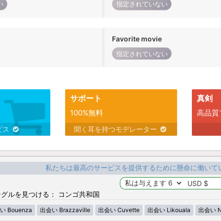
い
指定されていない
Favorite movie
指定されていない
サポート
真剣
100%無料
高品質
ビス
聞く耳を持つモデレーター
私たちは最高のサービスを提供するために懸命に働いて
グルを見つける： コンゴ共和国
い Bouenza
出会い Brazzaville
出会い Cuvette
出会い Likouala
出会い Ni