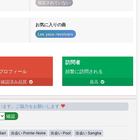
指定されていない
お気に入りの曲
Les yeux revolvers
訪問者
プロフィール
頻繁に訪問される
確認済み品質
最高
います。ご協力をお願いします
ari
出会い Pointe-Noire
出会い Pool
出会い Sangha