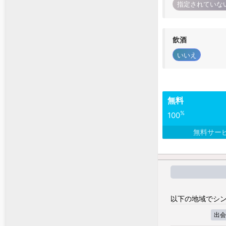
指定されていな
飲酒
いいえ
無料
%
100
無料サー
以下の地域でシン
出会