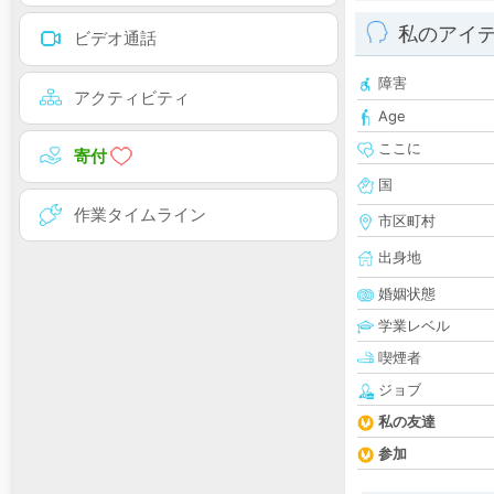
私のアイ
ビデオ通話
障害
アクティビティ
Age
ここに
寄付
国
作業タイムライン
市区町村
出身地
婚姻状態
学業レベル
喫煙者
ジョブ
私の友達
参加