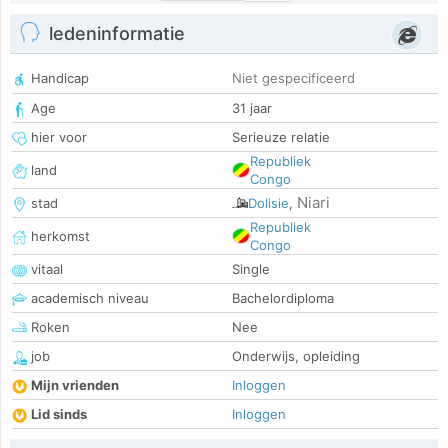
ledeninformatie
Handicap
Niet gespecificeerd
Age
31 jaar
hier voor
Serieuze relatie
Republiek
land
Congo
Niari
stad
Dolisie
,
Republiek
herkomst
Congo
vitaal
Single
academisch niveau
Bachelordiploma
Roken
Nee
job
Onderwijs, opleiding
Mijn vrienden
Inloggen
Lid sinds
Inloggen