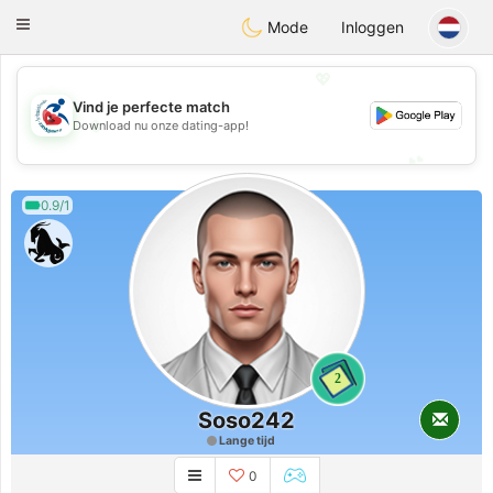
Handi Space
Toggle
Mode
Inloggen
navigation
💖
Vind je perfecte match
💖
Download nu onze dating-app!
💕
💕
0.9/1
2
Soso242
Lange tijd
0