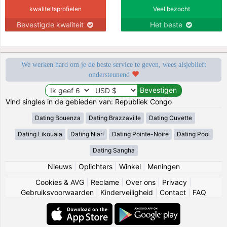
kwaliteitsprofielen
Veel bezocht
Bevestigde kwaliteit
Het beste
We werken hard om je de beste service te geven, wees alsjeblieft
ondersteunend
Vind singles in de gebieden van: Republiek Congo
Dating Bouenza
Dating Brazzaville
Dating Cuvette
Dating Likouala
Dating Niari
Dating Pointe-Noire
Dating Pool
Dating Sangha
Nieuws
|
Oplichters
|
Winkel
|
Meningen
Cookies & AVG
|
Reclame
|
Over ons
|
Privacy
|
Gebruiksvoorwaarden
|
Kinderveiligheid
|
Contact
|
FAQ