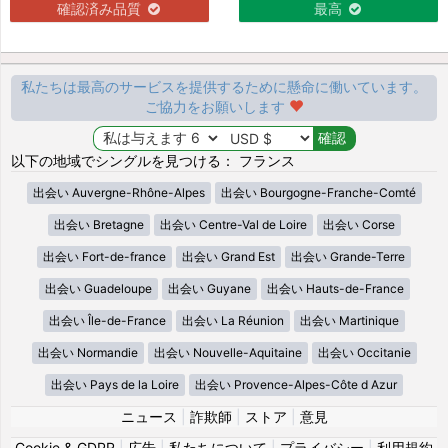
確認済み品質
最高
私たちは最高のサービスを提供するために懸命に働いています。
ご協力をお願いします
以下の地域でシングルを見つける： フランス
出会い Auvergne-Rhône-Alpes
出会い Bourgogne-Franche-Comté
出会い Bretagne
出会い Centre-Val de Loire
出会い Corse
出会い Fort-de-france
出会い Grand Est
出会い Grande-Terre
出会い Guadeloupe
出会い Guyane
出会い Hauts-de-France
出会い Île-de-France
出会い La Réunion
出会い Martinique
出会い Normandie
出会い Nouvelle-Aquitaine
出会い Occitanie
出会い Pays de la Loire
出会い Provence-Alpes-Côte d Azur
ニュース
|
詐欺師
|
ストア
|
意見
Cookie & GDPR
|
広告
|
私たちについて
|
プライバシー
|
利用規約