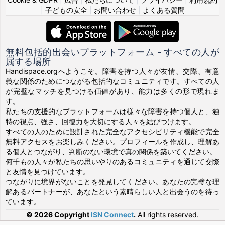
|
子どもの安全
|
お問い合わせ
|
よくある質問
無料包括的出会いプラットフォーム - すべての人が
属する場所
Handispace.orgへようこそ。障害を持つ人々が友情、交際、有意
義な関係のためにつながる包括的なコミュニティです。すべての人
が完璧なマッチを見つける価値があり、能力は多くの形で現れま
す。
私たちの支援的なプラットフォームは様々な障害を持つ個人と、独
特の視点、強さ、回復力を大切にする人々を結びつけます。
すべての人のために設計された完全なアクセシビリティ機能で完全
無料アクセスをお楽しみください。プロフィールを作成し、理解あ
る個人とつながり、判断のない環境で真の関係を築いてください。
何千もの人々が私たちの思いやりのあるコミュニティを通じて交際
と友情を見つけています。
つながりに境界がないことを発見してください。あなたの完璧な理
解あるパートナーが、あなたという素晴らしい人と出会うのを待っ
ています。
© 2026 Copyright
ISN Connect
.
All rights reserved.