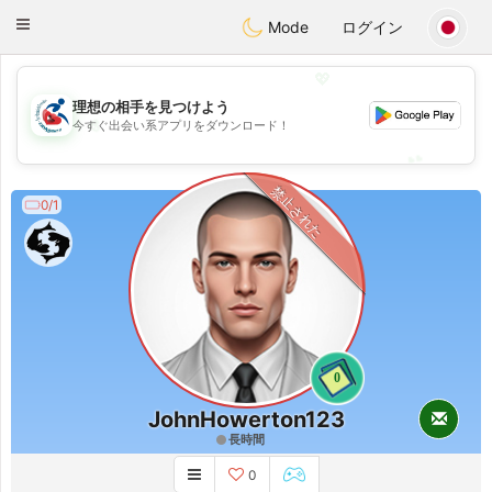
Handi Space
Toggle
Mode
ログイン
navigation
💖
理想の相手を見つけよう
💖
今すぐ出会い系アプリをダウンロード！
💕
💕
禁止された
0/1
0
JohnHowerton123
長時間
0