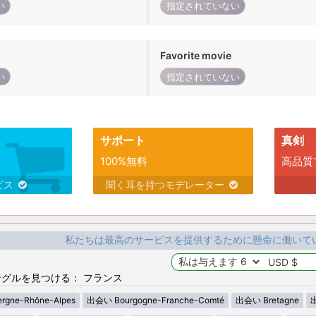
い
指定されていない
Favorite movie
い
指定されていない
サポート
真剣
100%無料
高品質
ビス
聞く耳を持つモデレーター
私たちは最高のサービスを提供するために懸命に働いて
グルを見つける： フランス
gne-Rhône-Alpes
出会い Bourgogne-Franche-Comté
出会い Bretagne
出