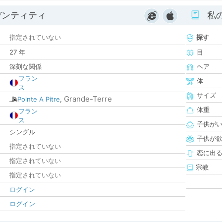
デンティティ
私
指定されていない
探す
27 年
目
深刻な関係
ヘア
フラン
体
ス
サイズ
Grande-Terre
Pointe A Pitre
,
体重
フラン
ス
子供が
シングル
子供が
指定されていない
恋に出
指定されていない
宗教
指定されていない
ログイン
ログイン