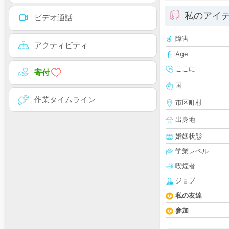
私のアイ
ビデオ通話
障害
アクティビティ
Age
ここに
寄付
国
作業タイムライン
市区町村
出身地
婚姻状態
学業レベル
喫煙者
ジョブ
私の友達
参加