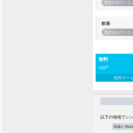
指定されていな
飲酒
指定されていな
無料
%
100
無料サー
以下の地域でシン
出会い Auver