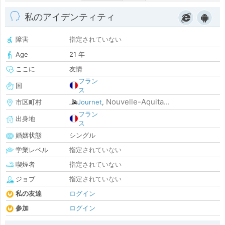
私のアイデンティティ
障害
指定されていない
Age
21 年
ここに
友情
フラン
国
ス
Nouvelle-Aquita...
市区町村
Journet
,
フラン
出身地
ス
婚姻状態
シングル
学業レベル
指定されていない
喫煙者
指定されていない
ジョブ
指定されていない
私の友達
ログイン
参加
ログイン