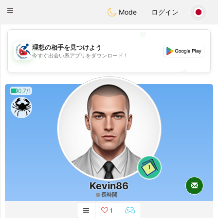
Handi Space
Toggle
Mode
ログイン
navigation
💖
理想の相手を見つけよう
💖
今すぐ出会い系アプリをダウンロード！
💕
💕
0.7/1
1
Kevin86
長時間
1