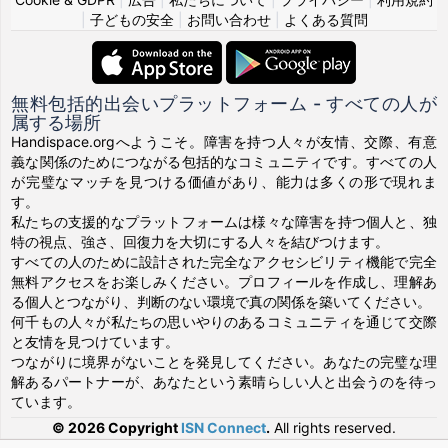
|
子どもの安全
|
お問い合わせ
|
よくある質問
無料包括的出会いプラットフォーム - すべての人が
属する場所
Handispace.orgへようこそ。障害を持つ人々が友情、交際、有意
義な関係のためにつながる包括的なコミュニティです。すべての人
が完璧なマッチを見つける価値があり、能力は多くの形で現れま
す。
私たちの支援的なプラットフォームは様々な障害を持つ個人と、独
特の視点、強さ、回復力を大切にする人々を結びつけます。
すべての人のために設計された完全なアクセシビリティ機能で完全
無料アクセスをお楽しみください。プロフィールを作成し、理解あ
る個人とつながり、判断のない環境で真の関係を築いてください。
何千もの人々が私たちの思いやりのあるコミュニティを通じて交際
と友情を見つけています。
つながりに境界がないことを発見してください。あなたの完璧な理
解あるパートナーが、あなたという素晴らしい人と出会うのを待っ
ています。
© 2026 Copyright
ISN Connect
.
All rights reserved.