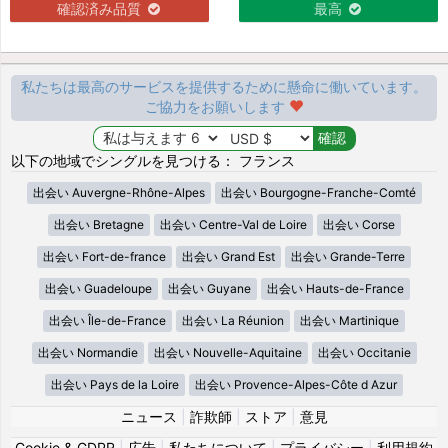
確認済み品質
最高
私たちは最高のサービスを提供するために懸命に働いています。
ご協力をお願いします
以下の地域でシングルを見つける： フランス
出会い Auvergne-Rhône-Alpes
出会い Bourgogne-Franche-Comté
出会い Bretagne
出会い Centre-Val de Loire
出会い Corse
出会い Fort-de-france
出会い Grand Est
出会い Grande-Terre
出会い Guadeloupe
出会い Guyane
出会い Hauts-de-France
出会い Île-de-France
出会い La Réunion
出会い Martinique
出会い Normandie
出会い Nouvelle-Aquitaine
出会い Occitanie
出会い Pays de la Loire
出会い Provence-Alpes-Côte d Azur
ニュース
|
詐欺師
|
ストア
|
意見
Cookie & GDPR
|
広告
|
私たちについて
|
プライバシー
|
利用規約