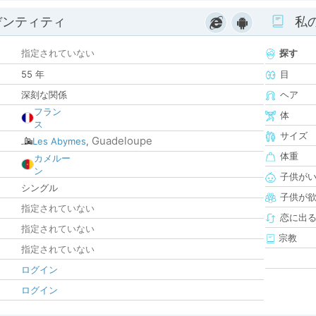
デンティティ
私
指定されていない
探す
55 年
目
深刻な関係
ヘア
フラン
体
ス
サイズ
Guadeloupe
Les Abymes
,
体重
カメルー
ン
子供が
シングル
子供が
指定されていない
恋に出
指定されていない
宗教
指定されていない
ログイン
ログイン