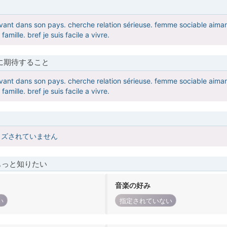
ant dans son pays. cherche relation sérieuse. femme sociable aimant l
mille. bref je suis facile a vivre.
に期待すること
ant dans son pays. cherche relation sérieuse. femme sociable aimant l
mille. bref je suis facile a vivre.
イズされていません
もっと知りたい
音楽の好み
い
指定されていない