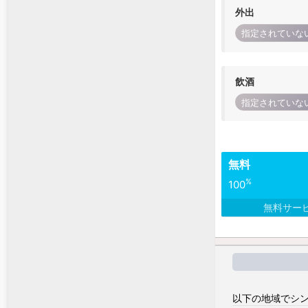
外出
指定されていな
飲酒
指定されていな
無料
%
100
無料サー
以下の地域でシン