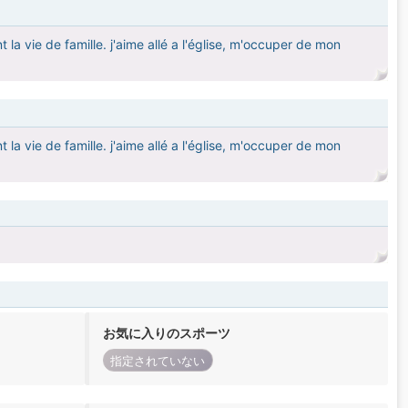
a vie de famille. j'aime allé a l'église, m'occuper de mon
a vie de famille. j'aime allé a l'église, m'occuper de mon
お気に入りのスポーツ
指定されていない