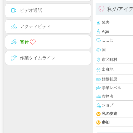
私のアイ
ビデオ通話
障害
アクティビティ
Age
ここに
寄付
国
作業タイムライン
市区町村
出身地
婚姻状態
学業レベル
喫煙者
ジョブ
私の友達
参加