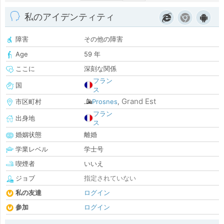
私のアイデンティティ
障害
その他の障害
Age
59 年
ここに
深刻な関係
フラン
国
ス
Grand Est
市区町村
Prosnes
,
フラン
出身地
ス
婚姻状態
離婚
学業レベル
学士号
喫煙者
いいえ
ジョブ
指定されていない
私の友達
ログイン
参加
ログイン