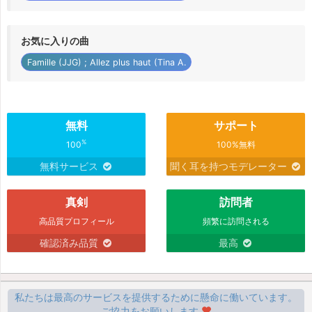
お気に入りの曲
Famille (JJG) ; Allez plus haut (Tina A.
無料
サポート
%
100
100%無料
無料サービス
聞く耳を持つモデレーター
真剣
訪問者
高品質プロフィール
頻繁に訪問される
確認済み品質
最高
私たちは最高のサービスを提供するために懸命に働いています。
ご協力をお願いします