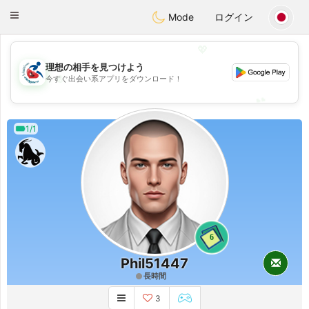
Handi Space
Toggle
Mode
ログイン
navigation
💖
理想の相手を見つけよう
💖
今すぐ出会い系アプリをダウンロード！
💕
💕
1/1
6
Phil51447
長時間
3