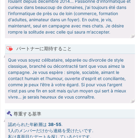
roulant depuis décembre 2014... Passionné d'informatique et
curieux dans beaucoup de domaines, j'ai toujours été dans
l'informatique de près ou de loin (commerce, formation
d'adultes, animateur dans un foyer). En outre, je vis,
maintenant, seul en campagne avec mes chats. Je désire
rompre la solitude avec celle qui saura m'accepter.
パートナーに期待すること
Que vous soyez célibataire, séparée ou divorcée de style
classique, branché ou décontracté tant que vous aimez la
campagne. Je vous espère : simple, sociable, aimant le
contact humain et l'humour, ouverte d'esprit et conciliante,
comme je peux l'être à votre égard. Si pour vous l'argent
n'est pas une fin en soit mais qu'un moyen qui sert à mieux
vivre... je serais heureux de vous connaître.
尊重する基準
認められた年齢層は
38-55
.
1人のメンバーだけから連絡を受けたいです.
私は真面目なデートを探しているだけです.