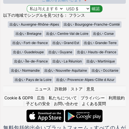
以下の地域でシングルを見つける： フランス
出会い Auvergne-Rhône-Alpes
出会い Bourgogne-Franche-Comté
出会い Bretagne
出会い Centre-Val de Loire
出会い Corse
出会い Fort-de-france
出会い Grand Est
出会い Grande-Terre
出会い Guadeloupe
出会い Guyane
出会い Hauts-de-France
出会い Île-de-France
出会い La Réunion
出会い Martinique
出会い Normandie
出会い Nouvelle-Aquitaine
出会い Occitanie
出会い Pays de la Loire
出会い Provence-Alpes-Côte d Azur
ニュース
|
詐欺師
|
ストア
|
意見
Cookie & GDPR
|
広告
|
私たちについて
|
プライバシー
|
利用規約
|
子どもの安全
|
お問い合わせ
|
よくある質問
無料包括的出会いプラットフォーム - すべての人が