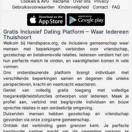
Cookies & AVG
|
Reclame
|
Over ons
|
Privacy
|
Gebruiksvoorwaarden
|
Kinderveiligheid
|
Contact
|
FAQ
Gratis Inclusief Dating Platform – Waar Iedereen
Thuishoort
Welkom bij Handispace.org, de inclusieve gemeenschap waar
mensen met beperkingen verbinden voor vriendschap,
gezelschap en betekenisvolle relaties. Iedereen verdient het om
hun perfecte match te vinden, en vaardigheden komen in vele
vormen.
Ons ondersteunende platform brengt individuen met
verschillende beperkingen samen en degenen die unieke
perspectieven, kracht en veerkracht waarderen.
Geniet van volledig gratis toegang met volledige
toegankelijkheidsfuncties ontworpen voor iedereen. Maak je
profiel aan, verbind met begripvolle individuen en bouw
oprechte relaties in een oordeelvrije omgeving.
Duizenden mensen hebben gezelschap en vriendschap
gevonden via onze zorgzame gemeenschap.
Ontdek dat verbinding geen grenzen kent. Je perfecte
begripvolle partner wacht om de geweldige persoon te