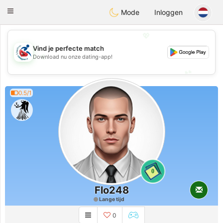
Handi Space
Toggle
Mode
Inloggen
navigation
💖
Vind je perfecte match
💖
Download nu onze dating-app!
💕
💕
0.5/1
0
Flo248
Lange tijd
0