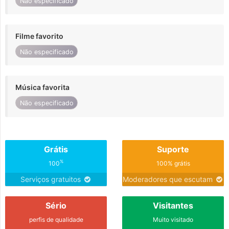
Não especificado
Filme favorito
Não especificado
Música favorita
Não especificado
Grátis
Suporte
%
100
100% grátis
Serviços gratuitos
Moderadores que escutam
Sério
Visitantes
perfis de qualidade
Muito visitado