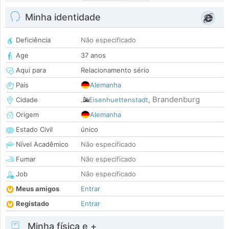
Minha identidade
Deficiência
Não especificado
Age
37 anos
Aqui para
Relacionamento sério
País
Alemanha
Brandenburg
Cidade
Eisenhuettenstadt
,
Origem
Alemanha
Estado Civil
único
Nível Acadêmico
Não especificado
Fumar
Não especificado
Job
Não especificado
Meus amigos
Entrar
Registado
Entrar
Minha física e +