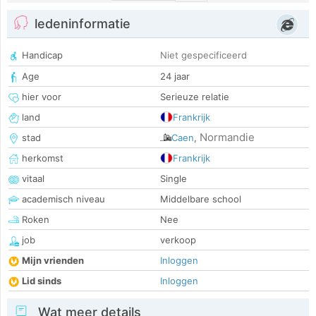
ledeninformatie
Handicap
Niet gespecificeerd
Age
24 jaar
hier voor
Serieuze relatie
land
Frankrijk
Normandie
stad
Caen
,
herkomst
Frankrijk
vitaal
Single
academisch niveau
Middelbare school
Roken
Nee
job
verkoop
Mijn vrienden
Inloggen
Lid sinds
Inloggen
Wat meer details