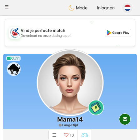
Handi Space
Toggle
Mode
Inloggen
navigation
💖
Vind je perfecte match
💖
Download nu onze dating-app!
💕
💕
0.7/1
0
Mama14
Lange tijd
10