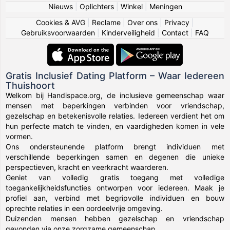
Nieuws
|
Oplichters
|
Winkel
|
Meningen
Cookies & AVG
|
Reclame
|
Over ons
|
Privacy
|
Gebruiksvoorwaarden
|
Kinderveiligheid
|
Contact
|
FAQ
Gratis Inclusief Dating Platform – Waar Iedereen
Thuishoort
Welkom bij Handispace.org, de inclusieve gemeenschap waar
mensen met beperkingen verbinden voor vriendschap,
gezelschap en betekenisvolle relaties. Iedereen verdient het om
hun perfecte match te vinden, en vaardigheden komen in vele
vormen.
Ons ondersteunende platform brengt individuen met
verschillende beperkingen samen en degenen die unieke
perspectieven, kracht en veerkracht waarderen.
Geniet van volledig gratis toegang met volledige
toegankelijkheidsfuncties ontworpen voor iedereen. Maak je
profiel aan, verbind met begripvolle individuen en bouw
oprechte relaties in een oordeelvrije omgeving.
Duizenden mensen hebben gezelschap en vriendschap
gevonden via onze zorgzame gemeenschap.