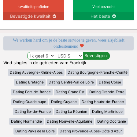
kwaliteitsprofielen
Veel bezocht
Bevestigde kwaliteit
Het beste
We werken hard om je de beste service te geven, wees alsjeblieft
ondersteunend
Vind singles in de gebieden van: Frankrijk
Dating Auvergne-Rhône-Alpes
Dating Bourgogne-Franche-Comté
Dating Bretagne
Dating Centre-Val de Loire
Dating Corse
Dating Fort-de-france
Dating Grand Est
Dating Grande-Terre
Dating Guadeloupe
Dating Guyane
Dating Hauts-de-France
Dating Île-de-France
Dating La Réunion
Dating Martinique
Dating Normandie
Dating Nouvelle-Aquitaine
Dating Occitanie
Dating Pays de la Loire
Dating Provence-Alpes-Côte d Azur