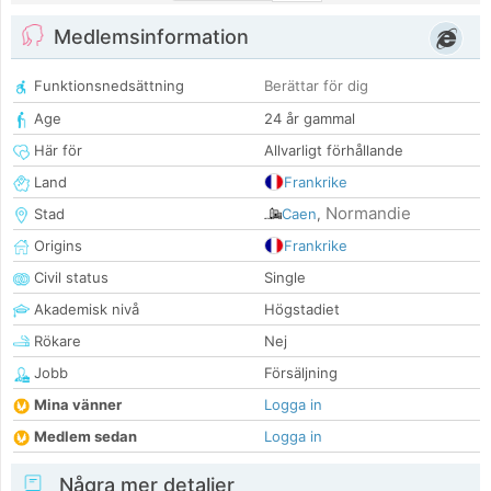
Medlemsinformation
Funktionsnedsättning
Berättar för dig
Age
24 år gammal
Här för
Allvarligt förhållande
Land
Frankrike
Normandie
Stad
Caen
,
Origins
Frankrike
Civil status
Single
Akademisk nivå
Högstadiet
Rökare
Nej
Jobb
Försäljning
Mina vänner
Logga in
Medlem sedan
Logga in
Några mer detaljer