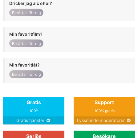
Dricker jag alc ohol?
Berättar för dig
Min favoritfilm?
Berättar för dig
Min favoritlåt?
Berättar för dig
Gratis
Support
%
100
100% gratis
Gratis tjänster
Lyssnande moderatorer
Seriös
Besökare