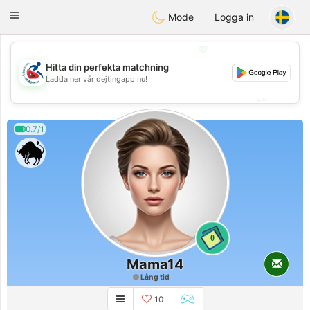
Handi Space
Toggle
Mode
Logga in
navigation
💖
Hitta din perfekta matchning
💖
Ladda ner vår dejtingapp nu!
💕
💕
0.7/1
0
Mama14
Lång tid
10