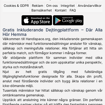
Cookies & GDPR
|
Reklam
|
Om oss
|
Integritet
|
Användarvillkor
|
Barnsäkerhet
|
Kontakt
|
FAQ
Gratis Inkluderande Dejtingplattform – Där Alla
Hör Hemma
Välkommen till Handispace.org, den inkluderande gemenskapen
där människor med funktionsnedsättningar ansluter för vänskap,
sällskap och meningsfulla relationer. Alla förtjänar att hitta sin
perfekta match, och förmågor kommer i många former.
Vår stödjande plattform för samman individer med olika
funktionsnedsättningar och de som uppskattar unika perspektiv,
styrka och motståndskraft.
Njut av helt gratis tillgång med fullständiga
tillgänglighetsfunktioner designade för alla. Skapa din profil,
anslut med förstående individer och bygg äkta relationer i en
icke-dömande miljö.
Tusentals människor har hittat sällskap och vänskap genom vår
omtänksamma gemenskap.
Upptäck att anslutning inte känner några gränser. Din perfekta
förstående partner väntar på att träffa den fantastiska personen