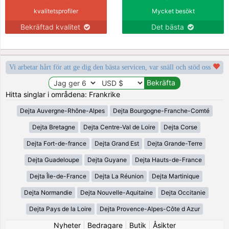
kvalitetsprofiler
Mycket besökt
Bekräftad kvalitet
Det bästa
Vi arbetar hårt för att ge dig den bästa servicen, var snäll och stöd oss
Hitta singlar i områdena: Frankrike
Dejta Auvergne-Rhône-Alpes
Dejta Bourgogne-Franche-Comté
Dejta Bretagne
Dejta Centre-Val de Loire
Dejta Corse
Dejta Fort-de-france
Dejta Grand Est
Dejta Grande-Terre
Dejta Guadeloupe
Dejta Guyane
Dejta Hauts-de-France
Dejta Île-de-France
Dejta La Réunion
Dejta Martinique
Dejta Normandie
Dejta Nouvelle-Aquitaine
Dejta Occitanie
Dejta Pays de la Loire
Dejta Provence-Alpes-Côte d Azur
Nyheter
|
Bedragare
|
Butik
|
Åsikter