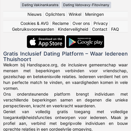
Dating Vakinankaratra
Dating Vatovavy-Fitovinany
Nieuws
|
Oplichters
|
Winkel
|
Meningen
Cookies & AVG
|
Reclame
|
Over ons
|
Privacy
|
Gebruiksvoorwaarden
|
Kinderveiligheid
|
Contact
|
FAQ
Gratis Inclusief Dating Platform – Waar Iedereen
Thuishoort
Welkom bij Handispace.org, de inclusieve gemeenschap waar
mensen met beperkingen verbinden voor vriendschap,
gezelschap en betekenisvolle relaties. Iedereen verdient het om
hun perfecte match te vinden, en vaardigheden komen in vele
vormen.
Ons ondersteunende platform brengt individuen met
verschillende beperkingen samen en degenen die unieke
perspectieven, kracht en veerkracht waarderen.
Geniet van volledig gratis toegang met volledige
toegankelijkheidsfuncties ontworpen voor iedereen. Maak je
profiel aan, verbind met begripvolle individuen en bouw
oprechte relaties in een oordeelvrije omgeving.