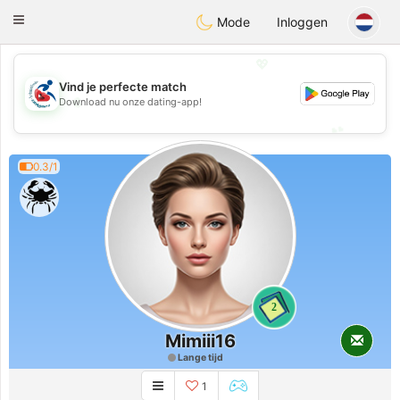
Handi Space
Toggle
Mode
Inloggen
navigation
💖
Vind je perfecte match
💖
Download nu onze dating-app!
💕
💕
0.3/1
2
Mimiii16
Lange tijd
1