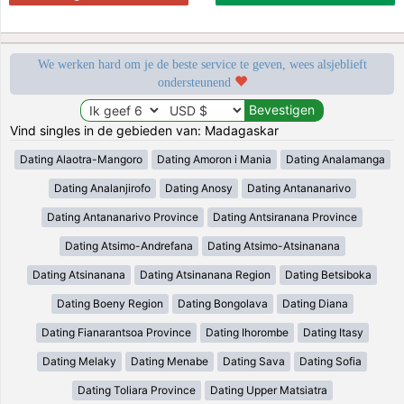
We werken hard om je de beste service te geven, wees alsjeblieft
ondersteunend
Vind singles in de gebieden van: Madagaskar
Dating Alaotra-Mangoro
Dating Amoron i Mania
Dating Analamanga
Dating Analanjirofo
Dating Anosy
Dating Antananarivo
Dating Antananarivo Province
Dating Antsiranana Province
Dating Atsimo-Andrefana
Dating Atsimo-Atsinanana
Dating Atsinanana
Dating Atsinanana Region
Dating Betsiboka
Dating Boeny Region
Dating Bongolava
Dating Diana
Dating Fianarantsoa Province
Dating Ihorombe
Dating Itasy
Dating Melaky
Dating Menabe
Dating Sava
Dating Sofia
Dating Toliara Province
Dating Upper Matsiatra