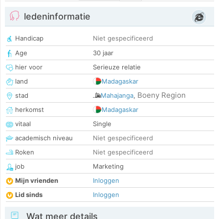
ledeninformatie
Handicap
Niet gespecificeerd
Age
30 jaar
hier voor
Serieuze relatie
land
Madagaskar
Boeny Region
stad
Mahajanga
,
herkomst
Madagaskar
vitaal
Single
academisch niveau
Niet gespecificeerd
Roken
Niet gespecificeerd
job
Marketing
Mijn vrienden
Inloggen
Lid sinds
Inloggen
Wat meer details