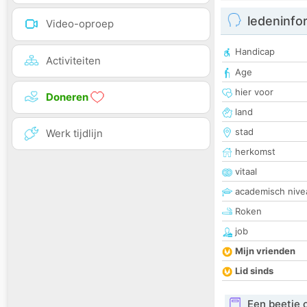
ledeninfo
Video-oproep
Handicap
Activiteiten
Age
hier voor
Doneren
land
stad
Werk tijdlijn
herkomst
vitaal
academisch nive
Roken
job
Mijn vrienden
Lid sinds
Een beetje 