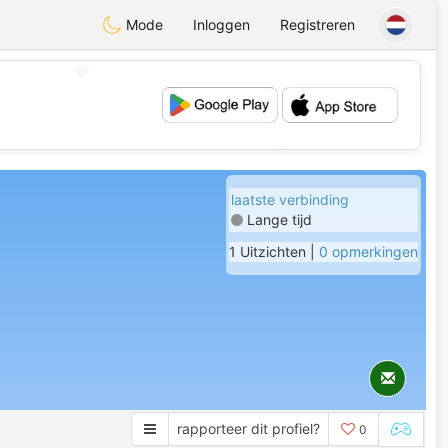
Mode
Inloggen
Registreren
💖
💕
laatste verbinding
Lange tijd
1 Uitzichten |
0 opmerkingen
rapporteer dit profiel?
0