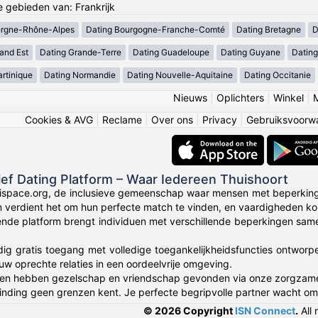
e gebieden van: Frankrijk
ergne-Rhône-Alpes
Dating Bourgogne-Franche-Comté
Dating Bretagne
D
and Est
Dating Grande-Terre
Dating Guadeloupe
Dating Guyane
Datin
rtinique
Dating Normandie
Dating Nouvelle-Aquitaine
Dating Occitanie
Nieuws
|
Oplichters
|
Winkel
|
Cookies & AVG
|
Reclame
|
Over ons
|
Privacy
|
Gebruiksvoorw
sief Dating Platform – Waar Iedereen Thuishoort
ispace.org, de inclusieve gemeenschap waar mensen met beperking
en verdient het om hun perfecte match te vinden, en vaardigheden k
nde platform brengt individuen met verschillende beperkingen same
dig gratis toegang met volledige toegankelijkheidsfuncties ontworp
uw oprechte relaties in een oordeelvrije omgeving.
en hebben gezelschap en vriendschap gevonden via onze zorgza
nding geen grenzen kent. Je perfecte begripvolle partner wacht om
© 2026 Copyright
ISN Connect
.
All 