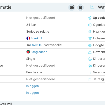
rmatie
Wat
Niet gespecificeerd
Op zoek
24 jaar
Ogenkle
Serieuze relatie
Haarkle
Frankrijk
Lichaam
Normandie
Étréville
,
Hoogte
Bangladesh
Gewich
Single
Kinderen
au
Niet gespecificeerd
Kindere
Een beetje
Verander
Niet gespecificeerd
De religi
Inloggen
Inloggen
over mij