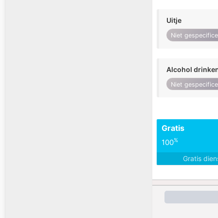
Uitje
Niet gespecific
Alcohol drinke
Niet gespecific
Gratis
%
100
Gratis die