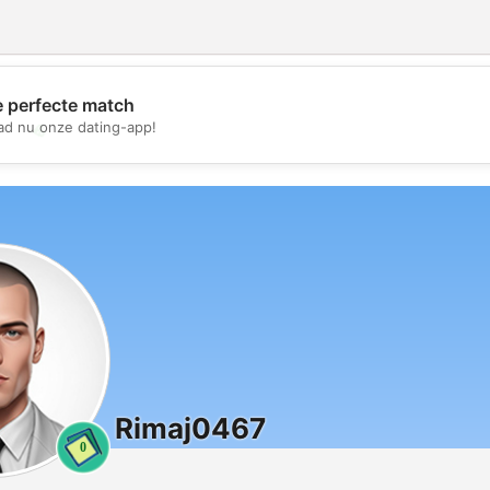
e perfecte match
💖
d nu onze dating-app!
💕
Rimaj0467
0