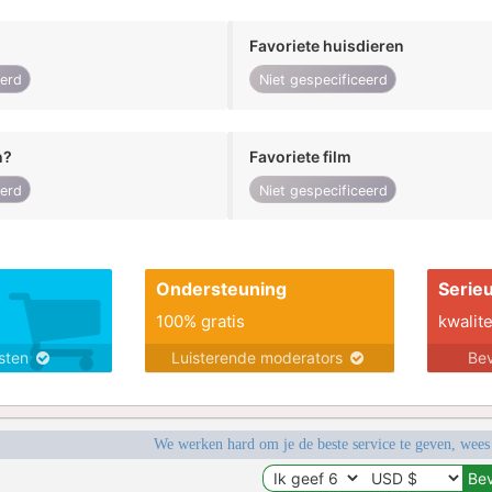
Favoriete huisdieren
eerd
Niet gespecificeerd
n?
Favoriete film
eerd
Niet gespecificeerd
Ondersteuning
Serie
100% gratis
kwalite
nsten
Luisterende moderators
Bev
We werken hard om je de beste service te geven, wees