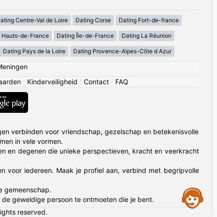
ating Centre-Val de Loire
Dating Corse
Dating Fort-de-france
g Hauts-de-France
Dating Île-de-France
Dating La Réunion
Dating Pays de la Loire
Dating Provence-Alpes-Côte d Azur
Meningen
aarden
|
Kinderveiligheid
|
Contact
|
FAQ
en verbinden voor vriendschap, gezelschap en betekenisvolle
omen in vele vormen.
n en degenen die unieke perspectieven, kracht en veerkracht
en voor iedereen. Maak je profiel aan, verbind met begripvolle
me gemeenschap.
Assistance
 de geweldige persoon te ontmoeten die je bent.
rights reserved.