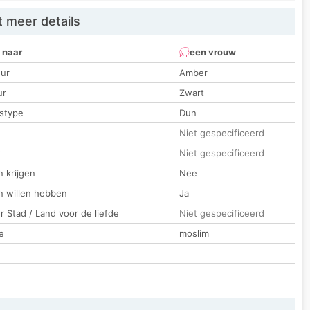
 meer details
 naar
een vrouw
ur
Amber
ur
Zwart
stype
Dun
Niet gespecificeerd
t
Niet gespecificeerd
 krijgen
Nee
n willen hebben
Ja
 Stad / Land voor de liefde
Niet gespecificeerd
e
moslim