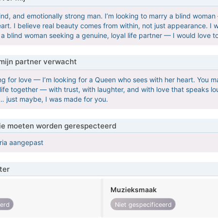
kind, and emotionally strong man. I’m looking to marry a blind wom
art. I believe real beauty comes from within, not just appearance. I wa
 a blind woman seeking a genuine, loyal life partner — I would love t
mijn partner verwacht
ing for love — I’m looking for a Queen who sees with her heart. You ma
 life together — with trust, with laughter, and with love that speaks l
… just maybe, I was made for you.
 die moeten worden gerespecteerd
eria aangepast
ter
Muzieksmaak
eerd
Niet gespecificeerd