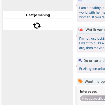
I am a healthy, 
world with her he
Geef je mening
woman. If you’re
Wat ik van 
I’m not just look
I want to build a
are, then maybe
De criteria
Er zijn geen crit
Weet me be
Interesses
Niet gespecific