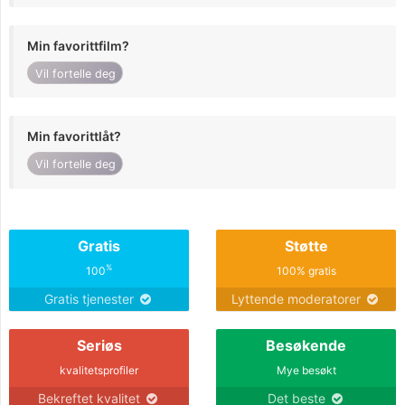
Min favorittfilm?
Vil fortelle deg
Min favorittlåt?
Vil fortelle deg
Gratis
Støtte
%
100
100% gratis
Gratis tjenester
Lyttende moderatorer
Seriøs
Besøkende
kvalitetsprofiler
Mye besøkt
Bekreftet kvalitet
Det beste