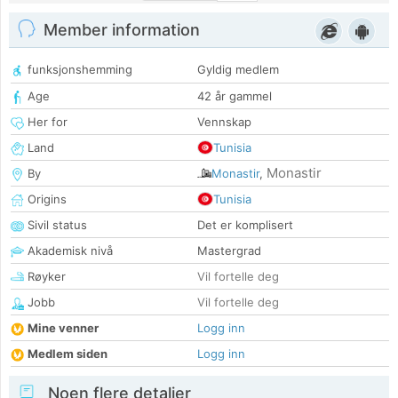
Member information
funksjonshemming
Gyldig medlem
Age
42 år gammel
Her for
Vennskap
Land
Tunisia
Monastir
By
Monastir
,
Origins
Tunisia
Sivil status
Det er komplisert
Akademisk nivå
Mastergrad
Røyker
Vil fortelle deg
Jobb
Vil fortelle deg
Mine venner
Logg inn
Medlem siden
Logg inn
Noen flere detaljer