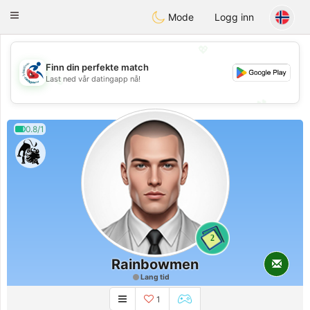
Handi Space
Toggle
Mode
Logg inn
navigation
💖
Finn din perfekte match
💖
Last ned vår datingapp nå!
💕
💕
0.8/1
2
Rainbowmen
Lang tid
1