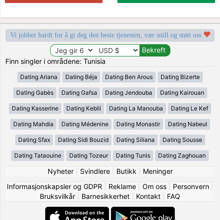
Vi jobber hardt for å gi deg den beste tjenesten, vær snill og støtt oss
Finn singler i områdene: Tunisia
Dating Ariana
Dating Béja
Dating Ben Arous
Dating Bizerte
Dating Gabès
Dating Gafsa
Dating Jendouba
Dating Kairouan
Dating Kasserine
Dating Kebili
Dating La Manouba
Dating Le Kef
Dating Mahdia
Dating Médenine
Dating Monastir
Dating Nabeul
Dating Sfax
Dating Sidi Bouzid
Dating Siliana
Dating Sousse
Dating Tataouine
Dating Tozeur
Dating Tunis
Dating Zaghouan
Nyheter
|
Svindlere
|
Butikk
|
Meninger
Informasjonskapsler og GDPR
|
Reklame
|
Om oss
|
Personvern
|
Bruksvilkår
|
Barnesikkerhet
|
Kontakt
|
FAQ