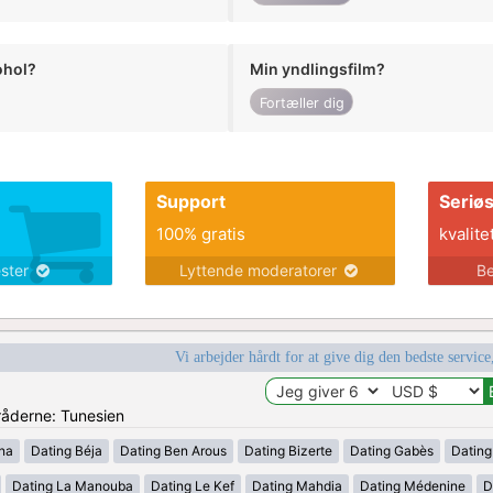
ohol?
Min yndlingsfilm?
Fortæller dig
Support
Seriø
100% gratis
kvalite
ester
Lyttende moderatorer
Be
Vi arbejder hårdt for at give dig den bedste service
mråderne: Tunesien
ana
Dating Béja
Dating Ben Arous
Dating Bizerte
Dating Gabès
Dating
Dating La Manouba
Dating Le Kef
Dating Mahdia
Dating Médenine
D