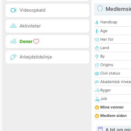
Medlemsi
Videoopkald
Handicap
Aktiviteter
Age
Her for
Doner
Land
By
Arbejdstidslinje
Origins
Civil status
Akademisk nivea
Ryger
Job
Mine venner
Medlem siden
A bit om mi