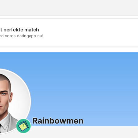
it perfekte match
💖
d vores datingapp nu!
💕
Rainbowmen
2