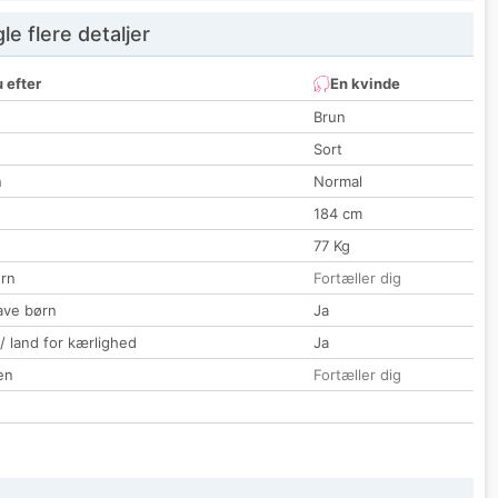
e flere detaljer
 efter
En kvinde
Brun
Sort
n
Normal
184 cm
77 Kg
rn
Fortæller dig
ave børn
Ja
 / land for kærlighed
Ja
en
Fortæller dig