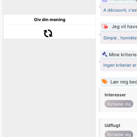
A découvrir, c'es
Giv din mening
Jeg vil have
Simple , honnête 
Mine kriterie
Ingen kriterier er
Lær mig bed
Interesser
Fortæller dig
Udflugt
Fortæller dig