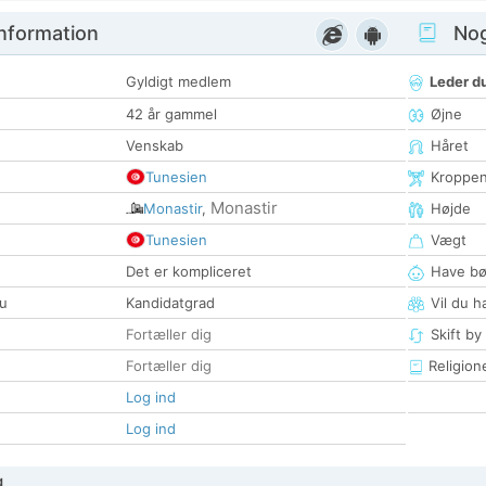
nformation
Nogl
Gyldigt medlem
Leder du
42 år gammel
Øjne
Venskab
Håret
Tunesien
Kroppe
Monastir
Monastir
,
Højde
Tunesien
Vægt
Det er kompliceret
Have bø
u
Kandidatgrad
Vil du h
Fortæller dig
Skift by
Fortæller dig
Religion
Log ind
Log ind
g