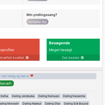
Min yndlingssang?
Fortæller dig
s
Besøgende
tsprofiler
Meget besøgt
kræftet kvalitet
Det bedste
, vær venlig og støt os
 Gafsa
Dating Jendouba
Dating Kairouan
Dating Kasserine
ating Monastir
Dating Nabeul
Dating Sfax
Dating Sidi Bouzid