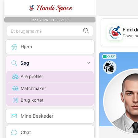
Handi Space
Paris 2026-08-06 21:06
Find d
Downloa
Hjem
0.8/1
Søg
Alle profiler
Matchmaker
Brug kortet
Mine Beskeder
Chat