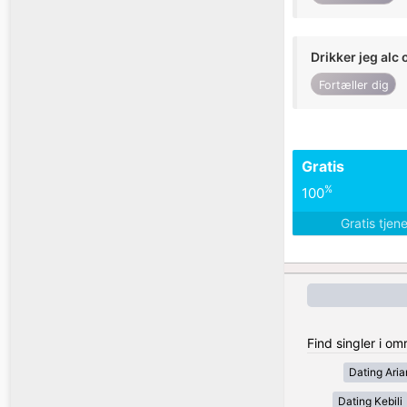
Drikker jeg alc 
Fortæller dig
Gratis
%
100
Gratis tjen
Find singler i o
Dating Ari
Dating Kebili