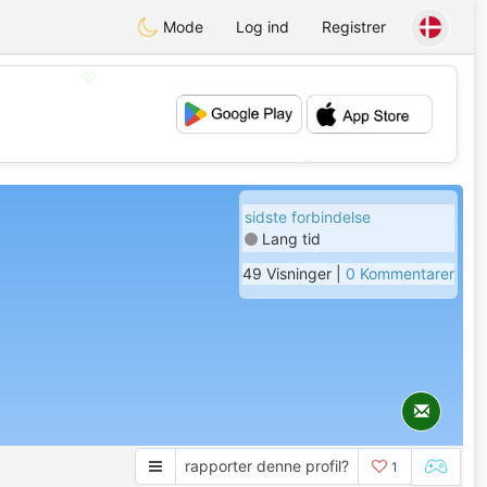
Mode
Log ind
Registrer
💖
💕
sidste forbindelse
Lang tid
49 Visninger |
0 Kommentarer
rapporter denne profil?
1