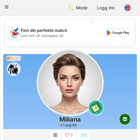
Handi Space
Toggle
Mode
Logg inn
navigation
💖
Finn din perfekte match
💖
Last ned vår datingapp nå!
💕
💕
0.3/1
1
Miliana
Lang tid
7