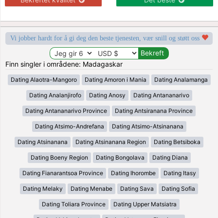
Vi jobber hardt for å gi deg den beste tjenesten, vær snill og støtt oss
Finn singler i områdene: Madagaskar
Dating Alaotra-Mangoro
Dating Amoron i Mania
Dating Analamanga
Dating Analanjirofo
Dating Anosy
Dating Antananarivo
Dating Antananarivo Province
Dating Antsiranana Province
Dating Atsimo-Andrefana
Dating Atsimo-Atsinanana
Dating Atsinanana
Dating Atsinanana Region
Dating Betsiboka
Dating Boeny Region
Dating Bongolava
Dating Diana
Dating Fianarantsoa Province
Dating Ihorombe
Dating Itasy
Dating Melaky
Dating Menabe
Dating Sava
Dating Sofia
Dating Toliara Province
Dating Upper Matsiatra