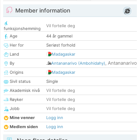
Member information
Vil fortelle deg
funksjonshemming
Age
44 år gammel
Her for
Seriøst forhold
Land
Madagaskar
Antananarivo
By
Antananarivo (Ambohidahy)
,
Origins
Madagaskar
Sivil status
Single
Akademisk nivå
Vil fortelle deg
Røyker
Vil fortelle deg
Jobb
Vil fortelle deg
Mine venner
Logg inn
Medlem siden
Logg inn