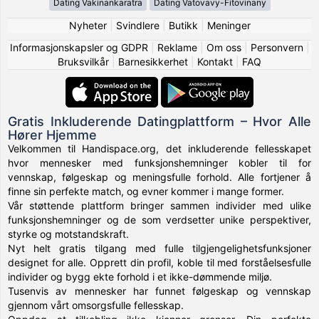
Dating Vakinankaratra
Dating Vatovavy-Fitovinany
Nyheter
|
Svindlere
|
Butikk
|
Meninger
Informasjonskapsler og GDPR
|
Reklame
|
Om oss
|
Personvern
|
Bruksvilkår
|
Barnesikkerhet
|
Kontakt
|
FAQ
Gratis Inkluderende Datingplattform – Hvor Alle
Hører Hjemme
Velkommen til Handispace.org, det inkluderende fellesskapet
hvor mennesker med funksjonshemninger kobler til for
vennskap, følgeskap og meningsfulle forhold. Alle fortjener å
finne sin perfekte match, og evner kommer i mange former.
Vår støttende plattform bringer sammen individer med ulike
funksjonshemninger og de som verdsetter unike perspektiver,
styrke og motstandskraft.
Nyt helt gratis tilgang med fulle tilgjengelighetsfunksjoner
designet for alle. Opprett din profil, koble til med forståelsesfulle
individer og bygg ekte forhold i et ikke-dømmende miljø.
Tusenvis av mennesker har funnet følgeskap og vennskap
gjennom vårt omsorgsfulle fellesskap.