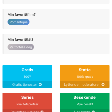
Min favorittfilm?
Romantique
Min favorittlåt?
Vil fortelle deg
Gratis
Støtte
%
100
100% gratis
Gratis tjenester
Lyttende moderatorer
Seriøs
Besøkende
kvalitetsprofiler
Mye besøkt
Bekreftet kvalitet
Det beste