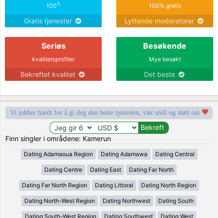
%
100
100% gratis
Gratis tjenester
Lyttende moderatorer
Seriøs
Besøkende
kvalitetsprofiler
Mye besøkt
Bekreftet kvalitet
Det beste
Vi jobber hardt for å gi deg den beste tjenesten, vær snill og støtt oss
Finn singler i områdene: Kamerun
Dating Adamaoua Region
Dating Adamawa
Dating Central
Dating Centre
Dating East
Dating Far North
Dating Far North Region
Dating Littoral
Dating North Region
Dating North-West Region
Dating Northwest
Dating South
Dating South-West Region
Dating Southwest
Dating West