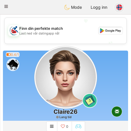
Handi Space
Toggle
Mode
Logg inn
navigation
💖
Finn din perfekte match
💖
Last ned vår datingapp nå!
💕
💕
0.4/1
5
Claire26
Lang tid
0