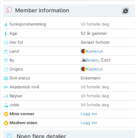
Member information
funksjonshemming
Vil fortelle deg
Age
52 år gammel
Her for
Seriøst forhold
Land
Kamerun
East
By
Belabo
,
Origins
Kamerun
Sivil status
Enkemann
Akademisk nivå
Vil fortelle deg
Røyker
Vil fortelle deg
Jobb
Vil fortelle deg
Mine venner
Logg inn
Medlem siden
Logg inn
Noen flere detaljer