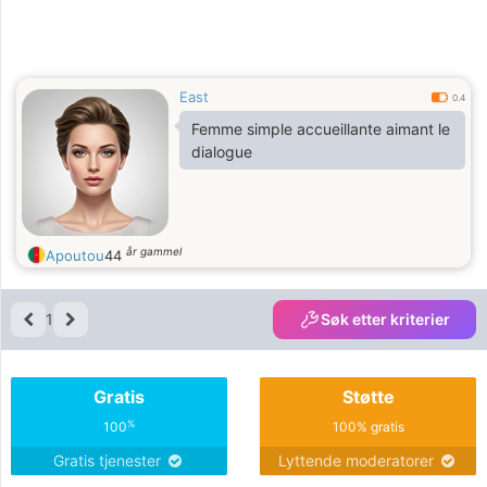
East
0.4
Femme simple accueillante aimant le
dialogue
år gammel
Apoutou
44
1
Søk etter kriterier
Gratis
Støtte
%
100
100% gratis
Gratis tjenester
Lyttende moderatorer