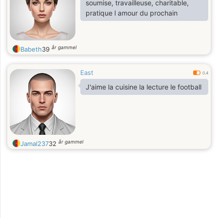
soumise, travailleuse, charitable,
pratique l amour du prochain
år gammel
Babeth
39
East
0.4
J'aime la cuisine la lecture le football
år gammel
Jamal237
32