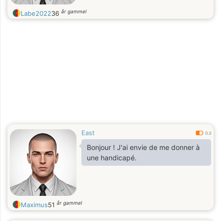
år gammel
Labe2022
36
East
0.3
Bonjour ! J'ai envie de me donner à
une handicapé.
år gammel
Maximus
51