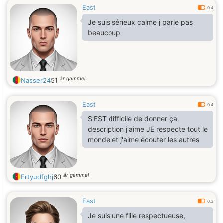
East
0.4
Je suis sérieux calme j parle pas
beaucoup
år gammel
Nasser24
51
East
0.4
S'EST difficile de donner ça
description j'aime JE respecte tout le
monde et j'aime écouter les autres
år gammel
Ertyudfghj
60
East
0.3
Je suis une fille respectueuse,