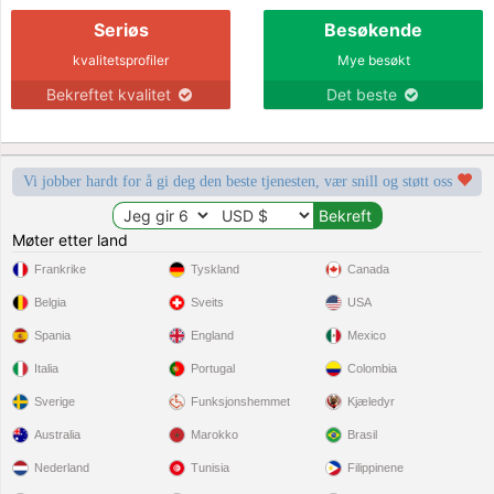
Seriøs
Besøkende
kvalitetsprofiler
Mye besøkt
Bekreftet kvalitet
Det beste
Vi jobber hardt for å gi deg den beste tjenesten, vær snill og støtt oss
Møter etter land
Frankrike
Tyskland
Canada
Belgia
Sveits
USA
Spania
England
Mexico
Italia
Portugal
Colombia
Sverige
Funksjonshemmet
Kjæledyr
Australia
Marokko
Brasil
Nederland
Tunisia
Filippinene