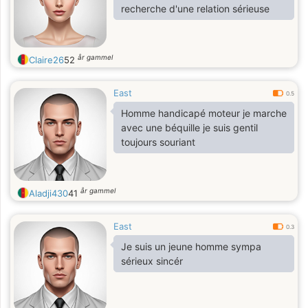
recherche d'une relation sérieuse
år gammel
Claire26
52
East
0.5
Homme handicapé moteur je marche
avec une béquille je suis gentil
toujours souriant
år gammel
Aladji430
41
East
0.3
Je suis un jeune homme sympa
sérieux sincér