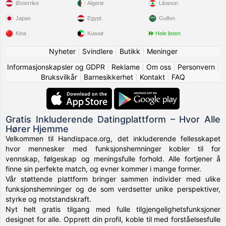
Østerrike
Algerie
Libanon
Japan
Egypt
Gulfen
Kina
Kuwait
Hele listen
Nyheter
|
Svindlere
|
Butikk
|
Meninger
Informasjonskapsler og GDPR
|
Reklame
|
Om oss
|
Personvern
|
Bruksvilkår
|
Barnesikkerhet
|
Kontakt
|
FAQ
Gratis Inkluderende Datingplattform – Hvor Alle
Hører Hjemme
Velkommen til Handispace.org, det inkluderende fellesskapet
hvor mennesker med funksjonshemninger kobler til for
vennskap, følgeskap og meningsfulle forhold. Alle fortjener å
finne sin perfekte match, og evner kommer i mange former.
Vår støttende plattform bringer sammen individer med ulike
funksjonshemninger og de som verdsetter unike perspektiver,
styrke og motstandskraft.
Nyt helt gratis tilgang med fulle tilgjengelighetsfunksjoner
designet for alle. Opprett din profil, koble til med forståelsesfulle