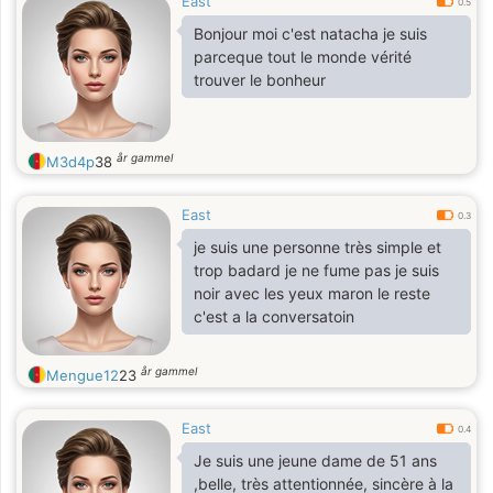
East
0.5
Bonjour moi c'est natacha je suis
parceque tout le monde vérité
trouver le bonheur
år gammel
M3d4p
38
East
0.3
je suis une personne très simple et
trop badard je ne fume pas je suis
noir avec les yeux maron le reste
c'est a la conversatoin
år gammel
Mengue12
23
East
0.4
Je suis une jeune dame de 51 ans
,belle, très attentionnée, sincère à la