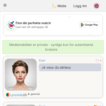
Handi Space
Toggle
Mode
Logg inn
navigation
💖
Finn din perfekte match
💖
Last ned vår datingapp nå!
💕
💕
Medlemsbilder er private - synlige kun for autentiserte
brukere
East
0
Je veux du sérieux
år gammel
Lynstelle
20