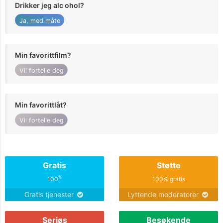
Drikker jeg alc ohol?
Ja, med måte
Min favorittfilm?
Vil fortelle deg
Min favorittlåt?
Vil fortelle deg
Gratis
Støtte
%
100
100% gratis
Gratis tjenester
Lyttende moderatorer
Seriøs
Besøkende