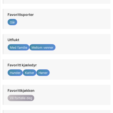
Favorittsporter
Går
Utflukt
Med familie
Mellom venner
Favoritt kjæledyr
Hunder
Katter
Høner
Favorittkjøkken
Vil fortelle deg