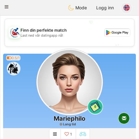
Handi Space
Toggle
Mode
Logg inn
navigation
💖
Finn din perfekte match
💖
Last ned vår datingapp nå!
💕
💕
0.5/1
0
Mariephilo
Lang tid
1