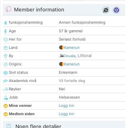
Member information
funksjonshemming
Annen funksjonshemming
Age
57 år gammel
Her for
Seriøst forhold
Land
Kamerun
Littoral
By
Douala
,
Origins
Kamerun
Sivil status
Enkemann
Akademisk nivå
Vil fortelle deg
Røyker
Nei
Jobb
Helsevesen
Mine venner
Logg inn
Medlem siden
Logg inn
Noen flere detaljer