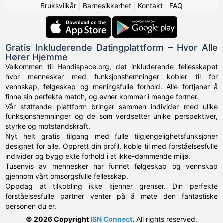
Bruksvilkår
|
Barnesikkerhet
|
Kontakt
|
FAQ
Gratis Inkluderende Datingplattform – Hvor Alle
Hører Hjemme
Velkommen til Handispace.org, det inkluderende fellesskapet
hvor mennesker med funksjonshemninger kobler til for
vennskap, følgeskap og meningsfulle forhold. Alle fortjener å
finne sin perfekte match, og evner kommer i mange former.
Vår støttende plattform bringer sammen individer med ulike
funksjonshemninger og de som verdsetter unike perspektiver,
styrke og motstandskraft.
Nyt helt gratis tilgang med fulle tilgjengelighetsfunksjoner
designet for alle. Opprett din profil, koble til med forståelsesfulle
individer og bygg ekte forhold i et ikke-dømmende miljø.
Tusenvis av mennesker har funnet følgeskap og vennskap
gjennom vårt omsorgsfulle fellesskap.
Oppdag at tilkobling ikke kjenner grenser. Din perfekte
forståelsesfulle partner venter på å møte den fantastiske
personen du er.
© 2026 Copyright
ISN Connect
.
All rights reserved.