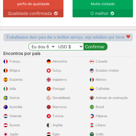
perfis de qualidade
Muito visitado
Qualidade confirmada
O melhor
Trabalhamos duro para dar o melhor serviço, seja solidário por favor
Encontros por país
França
Alemanha
Canadá
Bélgica
Suíça
Estados Unidos
Espanha
Inglaterra
México
Itália
Portugal
Colômbia
Suécia
Desabilitado
Animais de estimação
Austrália
Marrocos
Brasil
Holanda
Tunísia
Filipinas
Áustria
Argélia
Líbano
Japão
Egito
Golfo