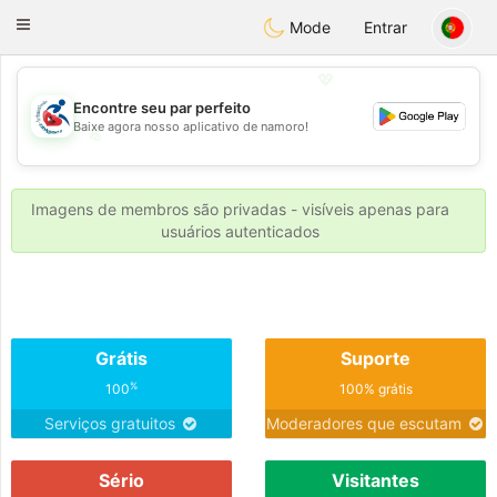
Handi Space
Toggle
Mode
Entrar
navigation
💖
Encontre seu par perfeito
Baixe agora nosso aplicativo de namoro!
💖
💕
💕
Imagens de membros são privadas - visíveis apenas para
usuários autenticados
Grátis
Suporte
%
100
100% grátis
Serviços gratuitos
Moderadores que escutam
Sério
Visitantes