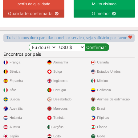
perfis de qualidade
Muito visitado
Qualidade confirmada
O melhor
Trabalhamos duro para dar o melhor serviço, seja solidário por favor
Encontros por país
França
Alemanha
Canadá
Bélgica
Suíça
Estados Unidos
Espanha
Inglaterra
México
Itália
Portugal
Colômbia
Suécia
Desabilitado
Animais de estimação
Austrália
Marrocos
Brasil
Holanda
Tunísia
Filipinas
Áustria
Argélia
Líbano
Japão
Egito
Golfo