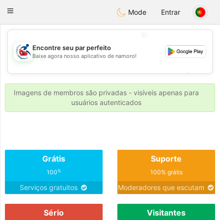
Handi Space
Toggle
Mode
Entrar
navigation
💖
Encontre seu par perfeito
Baixe agora nosso aplicativo de namoro!
💖
💕
💕
Imagens de membros são privadas - visíveis apenas para
usuários autenticados
Grátis
Suporte
%
100
100% grátis
Serviços gratuitos
Moderadores que escutam
Sério
Visitantes