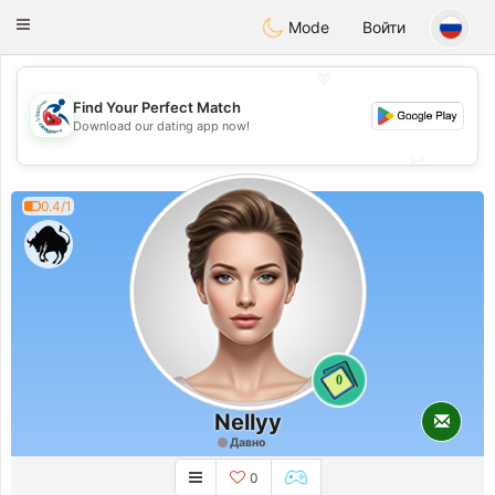
Handi Space
Toggle
Mode
Войти
navigation
💖
Find Your Perfect Match
💖
Download our dating app now!
💕
💕
0.4/1
0
Nellyy
Давно
0