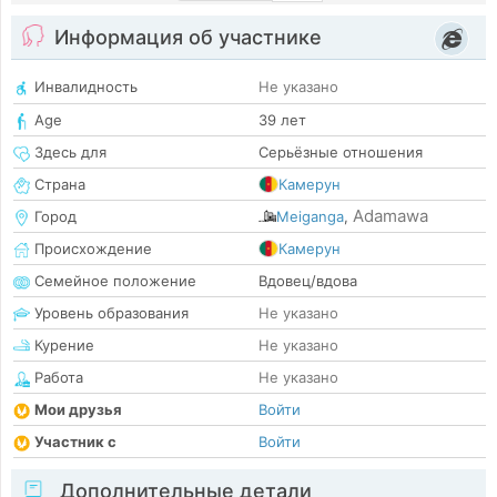
Информация об участнике
Инвалидность
Не указано
Age
39 лет
Здесь для
Серьёзные отношения
Страна
Камерун
Adamawa
Город
Meiganga
,
Происхождение
Камерун
Семейное положение
Вдовец/вдова
Уровень образования
Не указано
Курение
Не указано
Работа
Не указано
Мои друзья
Войти
Участник с
Войти
Дополнительные детали