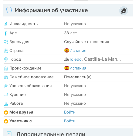
Информация об участнике
Инвалидность
Не указано
Age
38 лет
Здесь для
Случайные отношения
Страна
Испания
Castilla-La Man...
Город
Toledo
,
Происхождение
Испания
Семейное положение
Помолвлен(а)
Уровень образования
Не указано
Курение
Не указано
Работа
Не указано
Мои друзья
Войти
Участник с
Войти
Дополнительные детали