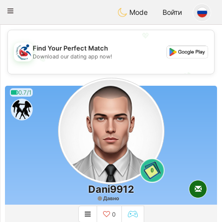
Handi Space
Toggle
Mode
Войти
navigation
💖
Find Your Perfect Match
Download our dating app now!
💖
💕
💕
0.7/1
0
Dani9912
Давно
0