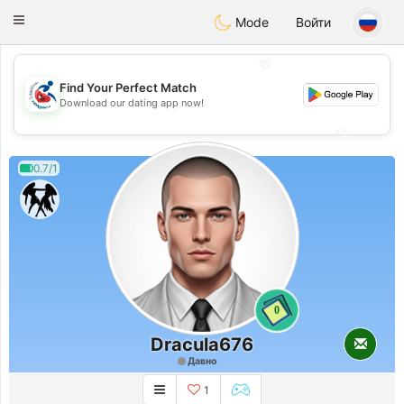
Handi Space
Toggle
Mode
Войти
navigation
💖
Find Your Perfect Match
💖
Download our dating app now!
💕
💕
0.7/1
0
Dracula676
Давно
1