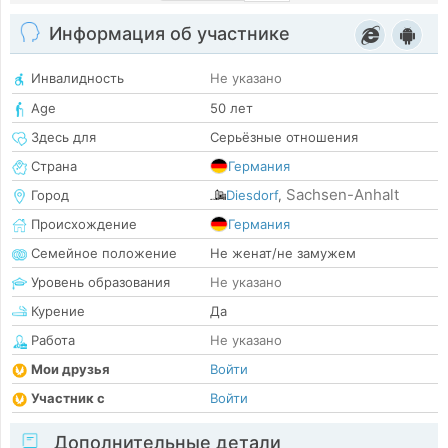
Информация об участнике
Инвалидность
Не указано
Age
50 лет
Здесь для
Серьёзные отношения
Страна
Германия
Sachsen-Anhalt
Город
Diesdorf
,
Происхождение
Германия
Семейное положение
Не женат/не замужем
Уровень образования
Не указано
Курение
Да
Работа
Не указано
Мои друзья
Войти
Участник с
Войти
Дополнительные детали