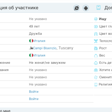
ия об участнике
Доп
Не указано
Ищу
49 лет
Цвет гл
Дружба
Цвет в
Италия
Телосл
Tuscany
Campi Bisenzio
,
Рост
е
Италия
Вес
жение
Не женат/не замужем
Есть де
вания
Не указано
Хотите 
Не указано
Сменит
Не указано
Религия
Войти
Войти
о мне