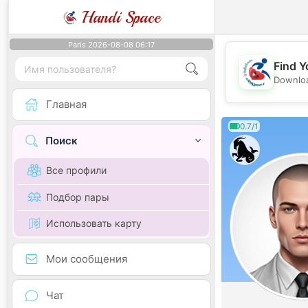
Handi Space
Paris 2026-08-08 06:17
Find Y
Downloa
Главная
0.7/1
Поиск
Все профили
Подбор пары
Использовать карту
Мои сообщения
Чат