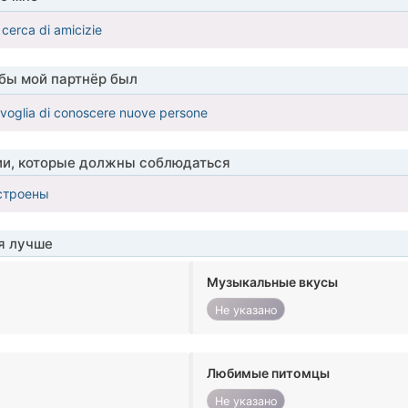
n cerca di amicizie
обы мой партнёр был
 voglia di conoscere nuove persone
ии, которые должны соблюдаться
строены
я лучше
Музыкальные вкусы
Не указано
Любимые питомцы
Не указано