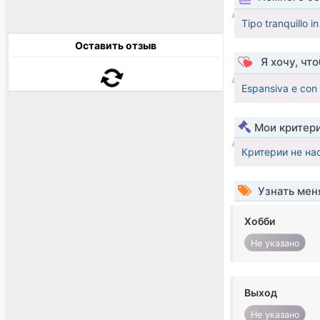
Tipo tranquillo i
Оставить отзыв
Я хочу, чт
Espansiva e con
Мои критер
Критерии не на
Узнать мен
Хобби
Не указано
Выход
Не указано