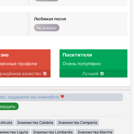
Любимая песня
Не указано
зно
Посетители
твенные профили
Очень популярно
ерждённое качество
Лучший
вис, поддержите нас пожалуйста
ilicata
Знакомства Calabria
Знакомства Campania
акомства Liguria
Знакомства Lombardia
Знакомства Marche