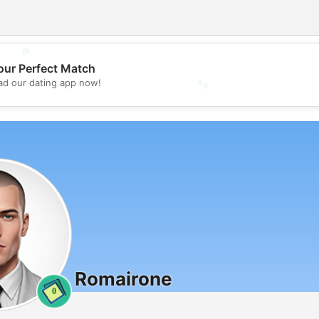
💖
our Perfect Match
💕
d our dating app now!
Romairone
0