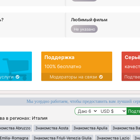
ь?
Любимый фильм
Не указано
Поддержка
Серьё
100% бесплатно
качес
услуги
Модераторы на связи
Подтв
Мы усердно работаем, чтобы предоставить вам лучший сер
ва в регионах: Италия
комства Abruzzo
Знакомства Aosta
Знакомства Apulia
Знакомства Bas
Emilia-Romagna
Знакомства Friuli-Venezia Giulia
Знакомства Lazio
Зн