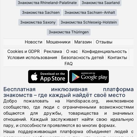
Знакомства Rhineland-Palatinate
Знакомства Saarland
Знакомства Sachsen
Знакомства Sachsen-Anhalt
Знакомства Saxony
Знакомства Schleswig-Holstein
Знакомства Thüringen
Новости
|
Мошенники
|
Магазин
|
Отзывы
Cookies и GDPR
|
Реклама
|
О нас
|
Конфиденциальность
|
Условия использования
|
Безопасность детей
|
Контакты
|
FAQ
Бесплатная инклюзивная платформа
знакомств – где каждый найдёт своё место
Добро пожаловать на Handispace.org, инклюзивное
сообщество, где люди с ограниченными возможностями
общаются для дружбы, товарищества и значимых
отношений. Каждый заслуживает найти свою идеальную
пару, и способности проявляются во многих формах.
Наша поддерживающая платформа объединяет людей с