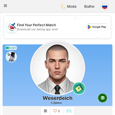
Handi Space
Toggle
Mode
Войти
navigation
💖
Find Your Perfect Match
💖
Download our dating app now!
💕
💕
0.8/1
0
Weserdeich
Давно
0