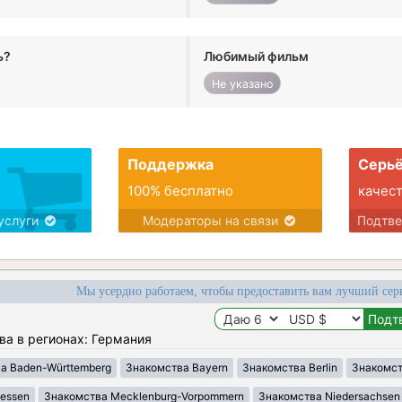
ь?
Любимый фильм
Не указано
Поддержка
Серьё
100% бесплатно
качес
услуги
Модераторы на связи
Подтв
Мы усердно работаем, чтобы предоставить вам лучший сер
ва в регионах: Германия
а Baden-Württemberg
Знакомства Bayern
Знакомства Berlin
Знакомст
essen
Знакомства Mecklenburg-Vorpommern
Знакомства Niedersachsen