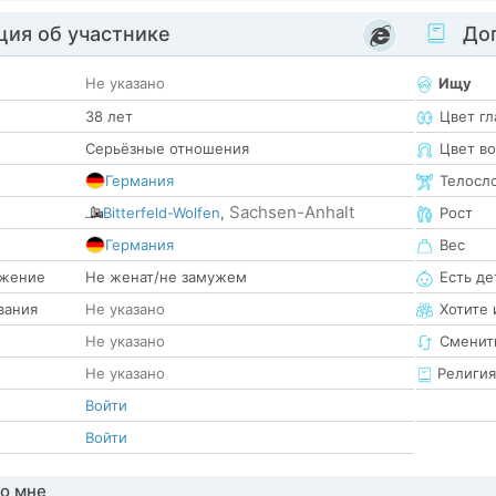
ия об участнике
Доп
Не указано
Ищу
38 лет
Цвет гл
Серьёзные отношения
Цвет в
Германия
Телосл
Sachsen-Anhalt
Bitterfeld-Wolfen
,
Рост
е
Германия
Вес
жение
Не женат/не замужем
Есть де
вания
Не указано
Хотите 
Не указано
Сменит
Не указано
Религия
Войти
Войти
о мне