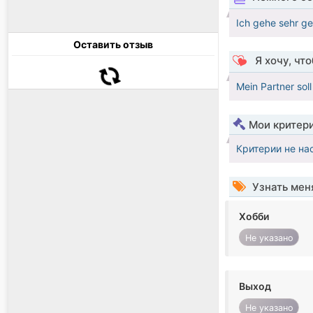
Ich gehe sehr g
Оставить отзыв
Я хочу, чт
Mein Partner sol
Мои критер
Критерии не на
Узнать мен
Хобби
Не указано
Выход
Не указано