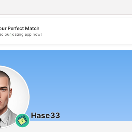
our Perfect Match
💖
d our dating app now!
💕
Hase33
0