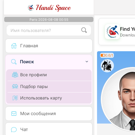
Handi Space
Paris 2026-08-08 00:55
Find Y
Downloa
Главная
0.6/1
Поиск
Все профили
Подбор пары
Использовать карту
Мои сообщения
Чат