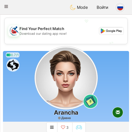
Handi Space
Toggle
Mode
Войти
navigation
💖
Find Your Perfect Match
💖
Download our dating app now!
💕
💕
0.7/1
0
Arancha
Давно
3