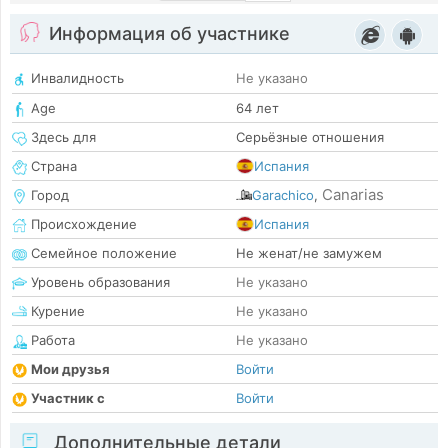
Информация об участнике
Инвалидность
Не указано
Age
64 лет
Здесь для
Серьёзные отношения
Страна
Испания
Canarias
Город
Garachico
,
Происхождение
Испания
Семейное положение
Не женат/не замужем
Уровень образования
Не указано
Курение
Не указано
Работа
Не указано
Мои друзья
Войти
Участник с
Войти
Дополнительные детали